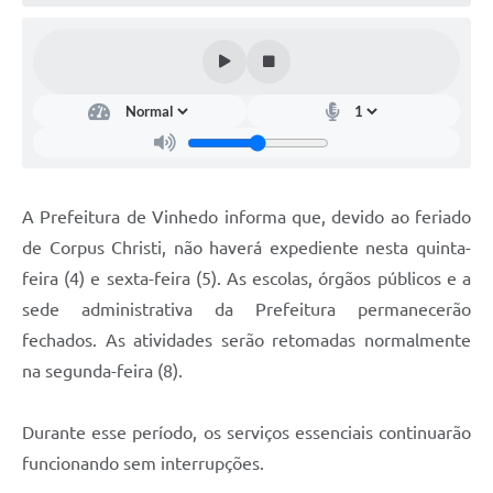
Defesa Civil
Convênios Terceiro Setor
Sistema de Protocolo
Poupatempo
Fala.BR
A Prefeitura de Vinhedo informa que, devido ao feriado
de Corpus Christi, não haverá expediente nesta quinta-
Listagem dos CEPs de Vinhedo
feira (4) e sexta-feira (5). As escolas, órgãos públicos e a
Acesso à Informação
sede administrativa da Prefeitura permanecerão
fechados. As atividades serão retomadas normalmente
Contratos
na segunda-feira (8).
Associação dos Servidores Públicos Municipais de
Vinhedo
Durante esse período, os serviços essenciais continuarão
Audiências Públicas
funcionando sem interrupções.