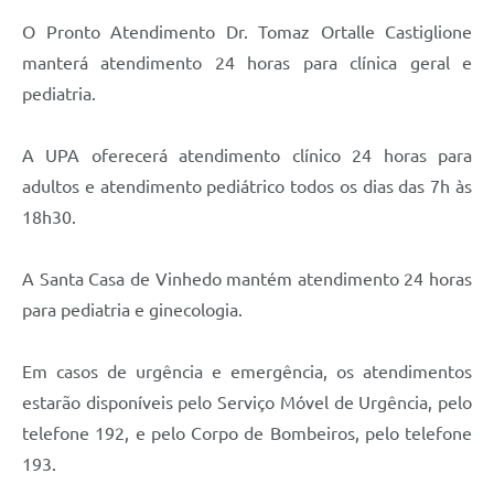
Carta de Serviços
O Pronto Atendimento Dr. Tomaz Ortalle Castiglione
Arquivos para Download
manterá atendimento 24 horas para clínica geral e
pediatria.
Galeria de Vídeos
Contas Públicas
A UPA oferecerá atendimento clínico 24 horas para
adultos e atendimento pediátrico todos os dias das 7h às
Legislação
18h30.
Links Úteis
A Santa Casa de Vinhedo mantém atendimento 24 horas
Serviços Online
para pediatria e ginecologia.
Em casos de urgência e emergência, os atendimentos
estarão disponíveis pelo Serviço Móvel de Urgência, pelo
telefone 192, e pelo Corpo de Bombeiros, pelo telefone
193.