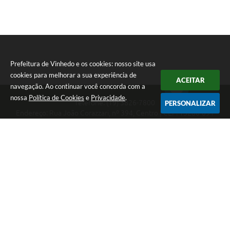
Prefeitura de Vinhedo e os cookies: nosso site usa
cookies para melhorar a sua experiência de
ACEITAR
navegação. Ao continuar você concorda com a
nossa
Política de Cookies
e
Privacidade
.
Telefone: (19) 3826-7800
PERSONALIZAR
Endereço: Rua João Corazzari, nº 394, Centro | CEP: 13280-091
Atendimento das 8 às 17 horas, de segunda a sexta-feira
CNPJ: 46.446.696/0001-85
Prefeitura de Vinhedo
Versão do Sistema:
3.5.3 - 19/06/2026
Portal atualizado em:
07/08/2026 10:54
Dados Abertos
Copyright Instar - 2006-2026. Todos os direitos reservados -