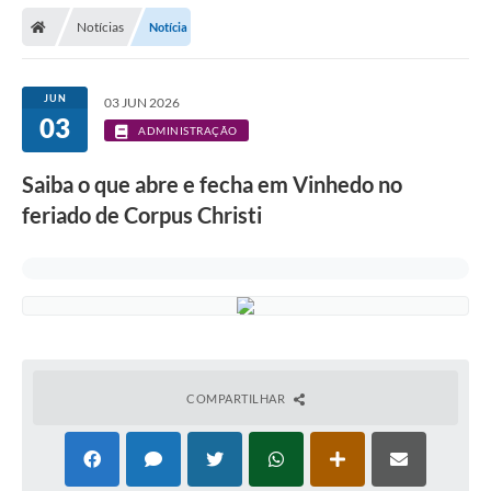
Secretarias
Notícias
Notícia
Telefones
Licitações
JUN
03 JUN 2026
03
ADMINISTRAÇÃO
Transparência
Saiba o que abre e fecha em Vinhedo no
Concursos e Processos Seletivos
feriado de Corpus Christi
Inclusão e Acessibilidade
Tributos Online
Cidadão
Transporte Coletivo Municipal (Horários e
Itinerários)
COMPARTILHAR
Normas e Legislação
Diário Oficial