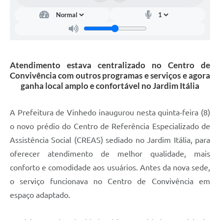
Carta de Serviços
Arquivos para Download
Galeria de Vídeos
Atendimento estava centralizado no Centro de
Contas Públicas
Convivência com outros programas e serviços e agora
Legislação
ganha local amplo e confortável no Jardim Itália
Links Úteis
A Prefeitura de Vinhedo inaugurou nesta quinta-feira (8)
Serviços Online
o novo prédio do Centro de Referência Especializado de
Assistência Social (CREAS) sediado no Jardim Itália, para
oferecer atendimento de melhor qualidade, mais
conforto e comodidade aos usuários. Antes da nova sede,
o serviço funcionava no Centro de Convivência em
espaço adaptado.