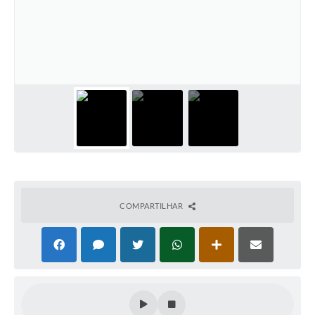
Defesa Civil
Convênios Terceiro Setor
Sistema de Protocolo
Poupatempo
Fala.BR
Listagem dos CEPs de Vinhedo
Acesso à Informação
COMPARTILHAR
Contratos
Associação dos Servidores Públicos Municipais de
Vinhedo
Audiências Públicas