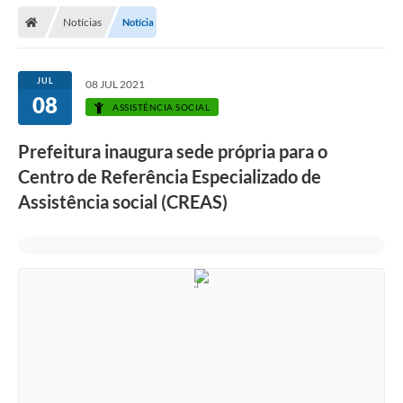
Secretarias
Notícias
Notícia
Telefones
Licitações
JUL
08 JUL 2021
08
ASSISTÊNCIA SOCIAL
Transparência
Prefeitura inaugura sede própria para o
Concursos e Processos Seletivos
Centro de Referência Especializado de
Inclusão e Acessibilidade
Assistência social (CREAS)
Tributos Online
Cidadão
Transporte Coletivo Municipal (Horários e
Itinerários)
Normas e Legislação
Diário Oficial