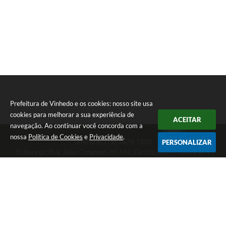
Prefeitura de Vinhedo e os cookies: nosso site usa
cookies para melhorar a sua experiência de
ACEITAR
navegação. Ao continuar você concorda com a
nossa
Política de Cookies
e
Privacidade
.
Telefone: (19) 3826-7800
PERSONALIZAR
Endereço: Rua João Corazzari, nº 394, Centro | CEP: 13280-091
Atendimento das 8 às 17 horas, de segunda a sexta-feira
CNPJ: 46.446.696/0001-85
Prefeitura de Vinhedo
Versão do Sistema:
3.5.3 - 19/06/2026
Portal atualizado em:
06/08/2026 17:25
Dados Abertos