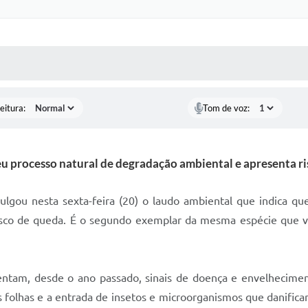
 MÍDIAS
RECEBA NOTÍCIAS
eitura:
Tom de voz:
u processo natural de degradação ambiental e apresenta ri
lgou nesta sexta-feira (20) o laudo ambiental que indica q
isco de queda. É o segundo exemplar da mesma espécie que v
esentam, desde o ano passado, sinais de doença e envelhecime
 folhas e a entrada de insetos e microorganismos que danificam