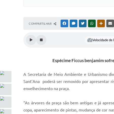
COMPARTILHAR
FACEBOOK
MESSENGER
TWITTER
WHATSAPP
OUTRAS
Velocidade de l
Espécime Ficcus benjamim sofre
A Secretaria de Meio Ambiente e Urbanismo divu
Sant’Ana poderá ser removido por apresentar r
envelhecimento na praça.
“As árvores da praça são bem antigas e ​já apr
copa, aparecimento de pintas, mudança de cor nas