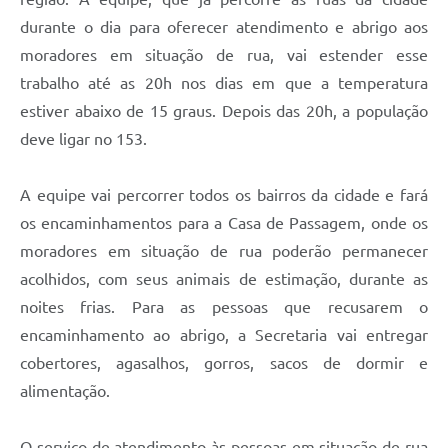
Carta de Serviços
durante o dia para oferecer atendimento e abrigo aos
Arquivos para Download
moradores em situação de rua, vai estender esse
trabalho até as 20h nos dias em que a temperatura
Galeria de Vídeos
estiver abaixo de 15 graus. Depois das 20h, a população
Contas Públicas
deve ligar no 153.
Legislação
A equipe vai percorrer todos os bairros da cidade e fará
Links Úteis
os encaminhamentos para a Casa de Passagem, onde os
moradores em situação de rua poderão permanecer
Serviços Online
acolhidos, com seus animais de estimação, durante as
noites frias. Para as pessoas que recusarem o
encaminhamento ao abrigo, a Secretaria vai entregar
cobertores, agasalhos, gorros, sacos de dormir e
alimentação.
O serviço de atendimento às pessoas em situação de rua