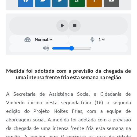
Defesa Civil
Convênios Terceiro Setor
Sistema de Protocolo
Poupatempo
Fala.BR
Medida foi adotada com a previsão da chegada de
Listagem dos CEPs de Vinhedo
uma intensa frente fria esta semana na região
Acesso à Informação
A Secretaria de Assistência Social e Cidadania de
Contratos
Vinhedo iniciou nesta segunda-feira (16) a segunda
Associação dos Servidores Públicos Municipais de
edição do Projeto Noites Frias, com a equipe de
Vinhedo
abordagem social. A medida foi adotada com a previsão
Audiências Públicas
da chegada de uma intensa frente fria esta semana na
região. A equipe, que já percorre as ruas da cidade