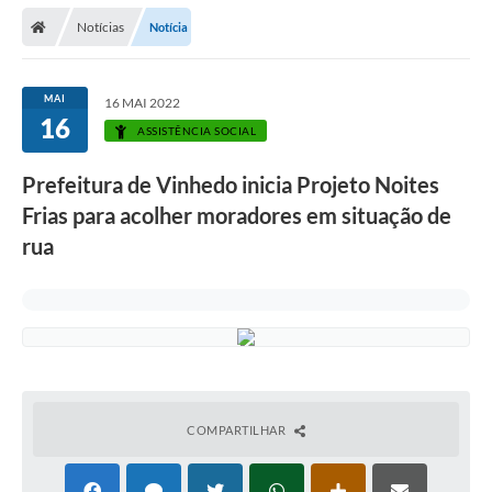
Secretarias
Notícias
Notícia
Telefones
Licitações
MAI
16 MAI 2022
16
ASSISTÊNCIA SOCIAL
Transparência
Prefeitura de Vinhedo inicia Projeto Noites
Concursos e Processos Seletivos
Frias para acolher moradores em situação de
Inclusão e Acessibilidade
rua
Tributos Online
Cidadão
Transporte Coletivo Municipal (Horários e
Itinerários)
COMPARTILHAR
Normas e Legislação
Diário Oficial