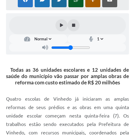
Defesa Civil
Convênios Terceiro Setor
Sistema de Protocolo
Poupatempo
Fala.BR
Todas as 36 unidades escolares e 12 unidades de
Listagem dos CEPs de Vinhedo
saúde do município vão passar por amplas obras de
reforma com custo estimado de R$ 20 milhões
Acesso à Informação
Contratos
Quatro escolas de Vinhedo já iniciaram as amplas
reformas de seus prédios e as obras em uma quinta
Associação dos Servidores Públicos Municipais de
Vinhedo
unidade escolar começam nesta quinta-feira (7). Os
trabalhos estão sendo executados pela Prefeitura de
Audiências Públicas
Vinhedo, com recursos municipais, coordenados pela