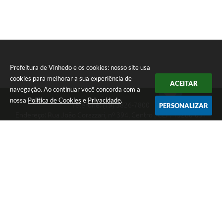
Prefeitura de Vinhedo e os cookies: nosso site usa
cookies para melhorar a sua experiência de
ACEITAR
navegação. Ao continuar você concorda com a
nossa
Política de Cookies
e
Privacidade
.
Telefone: (19) 3826-7800
PERSONALIZAR
Endereço: Rua João Corazzari, nº 394, Centro | CEP: 13280-091
Atendimento das 8 às 17 horas, de segunda a sexta-feira
CNPJ: 46.446.696/0001-85
Prefeitura de Vinhedo
Versão do Sistema:
3.5.3 - 19/06/2026
Portal atualizado em:
07/08/2026 17:17
Dados Abertos
Copyright Instar - 2006-2026. Todos os direitos reservados -