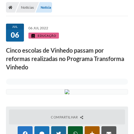
Secretarias
Notícias
Notícia
Telefones
Licitações
JUL
06 JUL 2022
06
EDUCAÇÃO
Transparência
Cinco escolas de Vinhedo passam por
Concursos e Processos Seletivos
reformas realizadas no Programa Transforma
Inclusão e Acessibilidade
Vinhedo
Tributos Online
Cidadão
Transporte Coletivo Municipal (Horários e
Itinerários)
COMPARTILHAR
Normas e Legislação
Diário Oficial