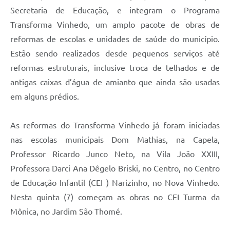
Carta de Serviços
Secretaria de Educação, e integram o Programa
Transforma Vinhedo, um amplo pacote de obras de
Arquivos para Download
reformas de escolas e unidades de saúde do município.
Galeria de Vídeos
Estão sendo realizados desde pequenos serviços até
Contas Públicas
reformas estruturais, inclusive troca de telhados e de
antigas caixas d’água de amianto que ainda são usadas
Legislação
em alguns prédios.
Links Úteis
As reformas do Transforma Vinhedo já foram iniciadas
Serviços Online
nas escolas municipais Dom Mathias, na Capela,
Professor Ricardo Junco Neto, na Vila João XXIII,
Professora Darci Ana Dêgelo Briski, no Centro, no Centro
de Educação Infantil (CEI ) Narizinho, no Nova Vinhedo.
Nesta quinta (7) começam as obras no CEI Turma da
Mônica, no Jardim São Thomé.