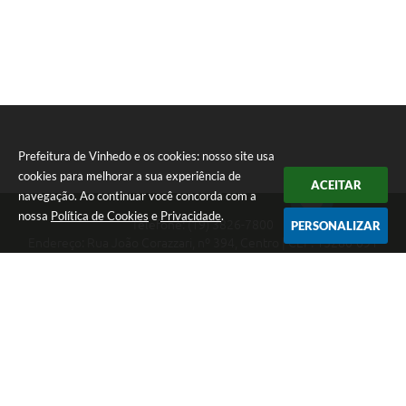
Prefeitura de Vinhedo e os cookies: nosso site usa
cookies para melhorar a sua experiência de
ACEITAR
navegação. Ao continuar você concorda com a
nossa
Política de Cookies
e
Privacidade
.
Telefone: (19) 3826-7800
PERSONALIZAR
Endereço: Rua João Corazzari, nº 394, Centro | CEP: 13280-091
Atendimento das 8 às 17 horas, de segunda a sexta-feira
CNPJ: 46.446.696/0001-85
Prefeitura de Vinhedo
Versão do Sistema:
3.5.3 - 19/06/2026
Portal atualizado em:
07/08/2026 17:17
Dados Abertos