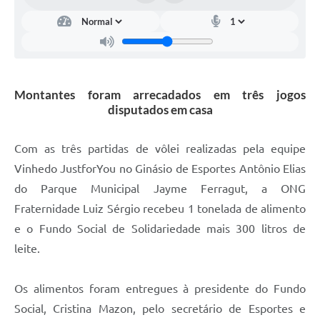
Carta de Serviços
Arquivos para Download
Galeria de Vídeos
Montantes foram arrecadados em três jogos
Contas Públicas
disputados em casa
Legislação
Com as três partidas de vôlei realizadas pela equipe
Links Úteis
Vinhedo JustforYou no Ginásio de Esportes Antônio Elias
Serviços Online
do Parque Municipal Jayme Ferragut, a ONG
Fraternidade Luiz Sérgio recebeu 1 tonelada de alimento
e o Fundo Social de Solidariedade mais 300 litros de
leite.
Os alimentos foram entregues à presidente do Fundo
Social, Cristina Mazon, pelo secretário de Esportes e