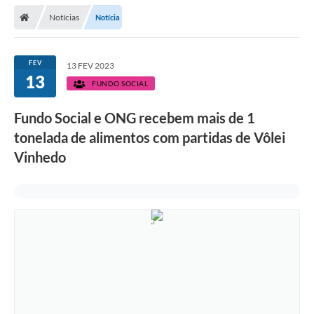
Secretarias
Notícias
Notícia
Telefones
Licitações
FEV
13 FEV 2023
13
FUNDO SOCIAL
Transparência
Fundo Social e ONG recebem mais de 1
Concursos e Processos Seletivos
tonelada de alimentos com partidas de Vôlei
Inclusão e Acessibilidade
Vinhedo
Tributos Online
Cidadão
Transporte Coletivo Municipal (Horários e
Itinerários)
Normas e Legislação
Diário Oficial