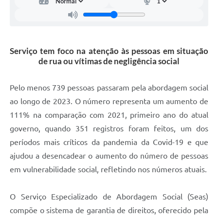
Carta de Serviços
Arquivos para Download
Galeria de Vídeos
Serviço tem foco na atenção às pessoas em situação
de rua ou vítimas de negligência social
Contas Públicas
Legislação
Pelo menos 739 pessoas passaram pela abordagem social
ao longo de 2023. O número representa um aumento de
Links Úteis
111% na comparação com 2021, primeiro ano do atual
Serviços Online
governo, quando 351 registros foram feitos, um dos
períodos mais críticos da pandemia da Covid-19 e que
ajudou a desencadear o aumento do número de pessoas
em vulnerabilidade social, refletindo nos números atuais.
O Serviço Especializado de Abordagem Social (Seas)
compõe o sistema de garantia de direitos, oferecido pela