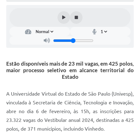
Defesa Civil
Convênios Terceiro Setor
Sistema de Protocolo
Poupatempo
Fala.BR
Estão disponíveis mais de 23 mil vagas, em 425 polos,
maior processo seletivo em alcance territorial do
Listagem dos CEPs de Vinhedo
Estado
Acesso à Informação
A Universidade Virtual do Estado de São Paulo (Univesp),
Contratos
vinculada à Secretaria de Ciência, Tecnologia e Inovação,
abre no dia 6 de fevereiro, às 15h, as inscrições para
Associação dos Servidores Públicos Municipais de
Vinhedo
23.322 vagas do Vestibular anual 2024, destinadas a 425
polos, de 371 municípios, incluindo Vinhedo.
Audiências Públicas