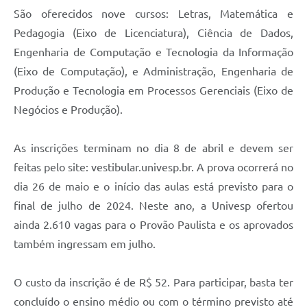
Carta de Serviços
São oferecidos nove cursos: Letras, Matemática e
Pedagogia (Eixo de Licenciatura), Ciência de Dados,
Arquivos para Download
Engenharia de Computação e Tecnologia da Informação
Galeria de Vídeos
(Eixo de Computação), e Administração, Engenharia de
Contas Públicas
Produção e Tecnologia em Processos Gerenciais (Eixo de
Negócios e Produção).
Legislação
Links Úteis
As inscrições terminam no dia 8 de abril e devem ser
feitas pelo site: vestibular.univesp.br. A prova ocorrerá no
Serviços Online
dia 26 de maio e o início das aulas está previsto para o
final de julho de 2024. Neste ano, a Univesp ofertou
ainda 2.610 vagas para o Provão Paulista e os aprovados
também ingressam em julho.
O custo da inscrição é de R$ 52. Para participar, basta ter
concluído o ensino médio ou com o término previsto até