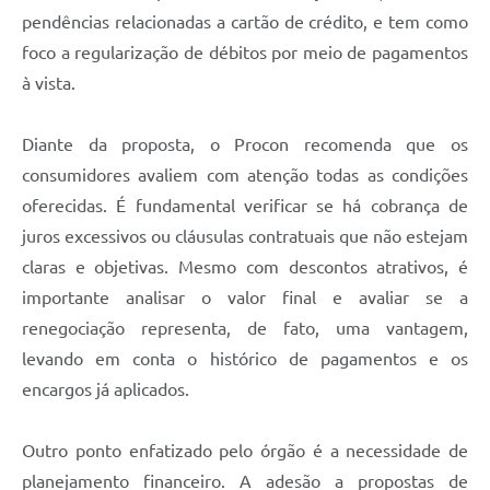
Carta de Serviços
pendências relacionadas a cartão de crédito, e tem como
foco a regularização de débitos por meio de pagamentos
Arquivos para Download
à vista.
Galeria de Vídeos
Contas Públicas
Diante da proposta, o Procon recomenda que os
consumidores avaliem com atenção todas as condições
Legislação
oferecidas. É fundamental verificar se há cobrança de
Links Úteis
juros excessivos ou cláusulas contratuais que não estejam
claras e objetivas. Mesmo com descontos atrativos, é
Serviços Online
importante analisar o valor final e avaliar se a
renegociação representa, de fato, uma vantagem,
levando em conta o histórico de pagamentos e os
encargos já aplicados.
Outro ponto enfatizado pelo órgão é a necessidade de
planejamento financeiro. A adesão a propostas de