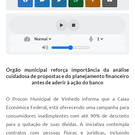
Defesa Civil
Convênios Terceiro Setor
Sistema de Protocolo
Poupatempo
Fala.BR
Órgão municipal reforça importância da análise
Listagem dos CEPs de Vinhedo
cuidadosa de propostas e do planejamento financeiro
antes de aderir à ação do banco
Acesso à Informação
Contratos
O Procon Municipal de Vinhedo informa que a Caixa
Econômica Federal, está oferecendo uma campanha para
Associação dos Servidores Públicos Municipais de
Vinhedo
consumidores inadimplentes com até 90% de desconto
para a quitação de suas dívidas. A iniciativa contempla
Audiências Públicas
contratos com pessoas físicas e jurídicas, incluindo