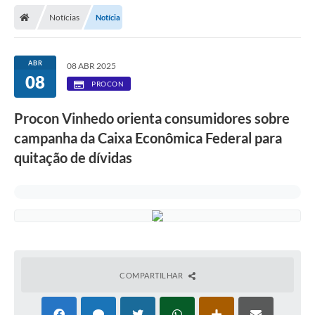
Secretarias
Notícias
Notícia
Telefones
Licitações
ABR
08 ABR 2025
08
PROCON
Transparência
Procon Vinhedo orienta consumidores sobre
Concursos e Processos Seletivos
campanha da Caixa Econômica Federal para
Inclusão e Acessibilidade
quitação de dívidas
Tributos Online
Cidadão
Transporte Coletivo Municipal (Horários e
Itinerários)
COMPARTILHAR
Normas e Legislação
Diário Oficial