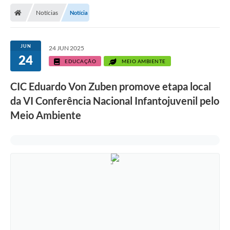
Secretarias
Notícias
Notícia
Telefones
Licitações
JUN
24 JUN 2025
24
EDUCAÇÃO
MEIO AMBIENTE
Transparência
CIC Eduardo Von Zuben promove etapa local
Concursos e Processos Seletivos
da VI Conferência Nacional Infantojuvenil pelo
Inclusão e Acessibilidade
Meio Ambiente
Tributos Online
Cidadão
Transporte Coletivo Municipal (Horários e
Itinerários)
Normas e Legislação
Diário Oficial