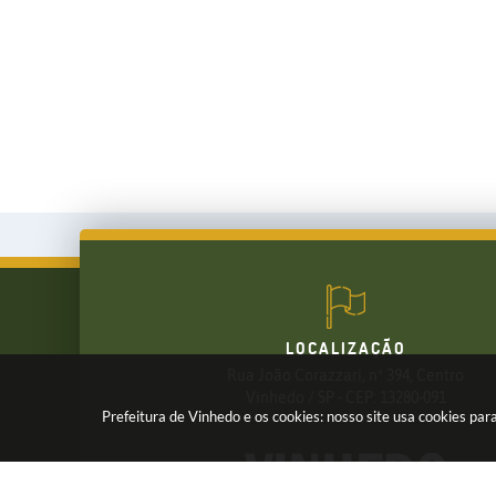
LOCALIZAÇÃO
Rua João Corazzari, nº 394, Centro
FALE CONOSCO
Vinhedo / SP - CEP: 13280-091
Prefeitura de Vinhedo e os cookies: nosso site usa cookies p
(19) 3826-7800