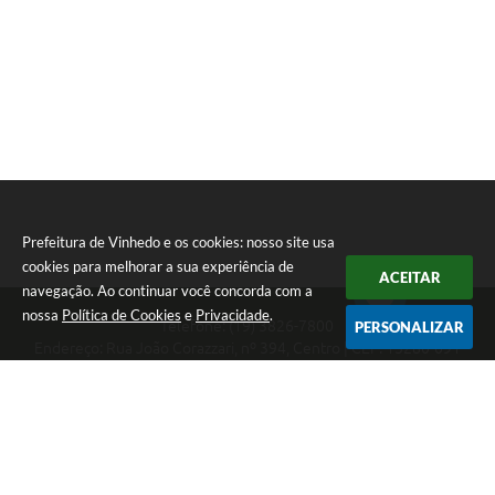
Prefeitura de Vinhedo e os cookies: nosso site usa
cookies para melhorar a sua experiência de
ACEITAR
navegação. Ao continuar você concorda com a
nossa
Política de Cookies
e
Privacidade
.
Telefone: (19) 3826-7800
PERSONALIZAR
Endereço: Rua João Corazzari, nº 394, Centro | CEP: 13280-091
Atendimento das 8 às 17 horas, de segunda a sexta-feira
CNPJ: 46.446.696/0001-85
Prefeitura de Vinhedo
Versão do Sistema:
3.5.3 - 19/06/2026