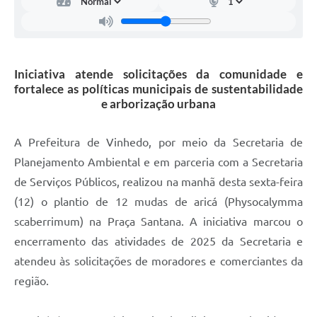
Carta de Serviços
Arquivos para Download
Galeria de Vídeos
Iniciativa atende solicitações da comunidade e
fortalece as políticas municipais de sustentabilidade
Contas Públicas
e arborização urbana
Legislação
A Prefeitura de Vinhedo, por meio da Secretaria de
Links Úteis
Planejamento Ambiental e em parceria com a Secretaria
Serviços Online
de Serviços Públicos, realizou na manhã desta sexta-feira
(12) o plantio de 12 mudas de aricá (Physocalymma
scaberrimum) na Praça Santana. A iniciativa marcou o
encerramento das atividades de 2025 da Secretaria e
atendeu às solicitações de moradores e comerciantes da
região.