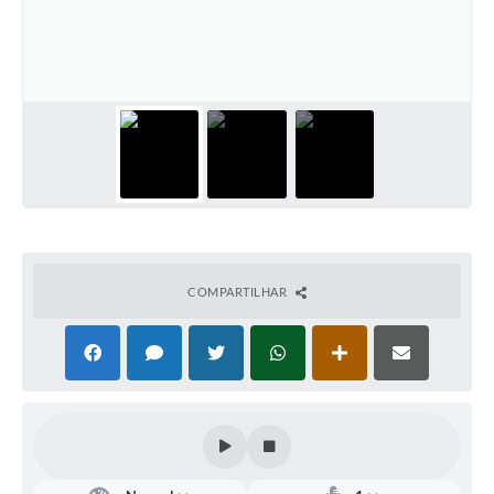
Defesa Civil
Convênios Terceiro Setor
Sistema de Protocolo
Poupatempo
Fala.BR
Listagem dos CEPs de Vinhedo
COMPARTILHAR
Acesso à Informação
Contratos
Associação dos Servidores Públicos Municipais de
Vinhedo
Audiências Públicas