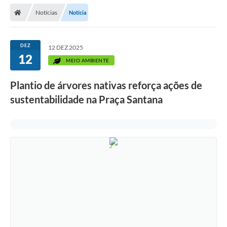
Secretarias
Notícias
Notícia
Telefones
Licitações
DEZ
12 DEZ 2025
12
MEIO AMBIENTE
Transparência
Plantio de árvores nativas reforça ações de
Concursos e Processos Seletivos
sustentabilidade na Praça Santana
Inclusão e Acessibilidade
Tributos Online
Cidadão
Transporte Coletivo Municipal (Horários e
Itinerários)
Normas e Legislação
Diário Oficial