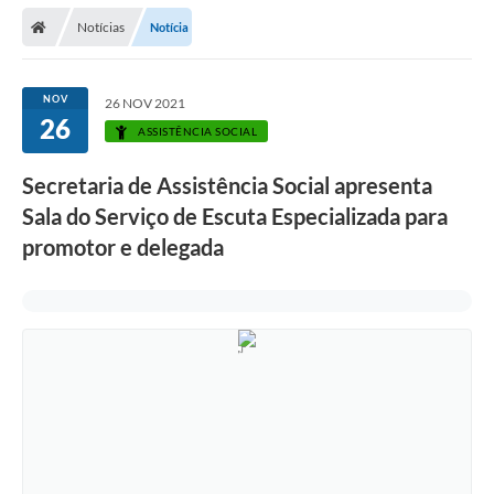
Secretarias
Notícias
Notícia
Telefones
Licitações
NOV
26 NOV 2021
26
ASSISTÊNCIA SOCIAL
Transparência
Secretaria de Assistência Social apresenta
Concursos e Processos Seletivos
Sala do Serviço de Escuta Especializada para
Inclusão e Acessibilidade
promotor e delegada
Tributos Online
Cidadão
Transporte Coletivo Municipal (Horários e
Itinerários)
Normas e Legislação
Diário Oficial