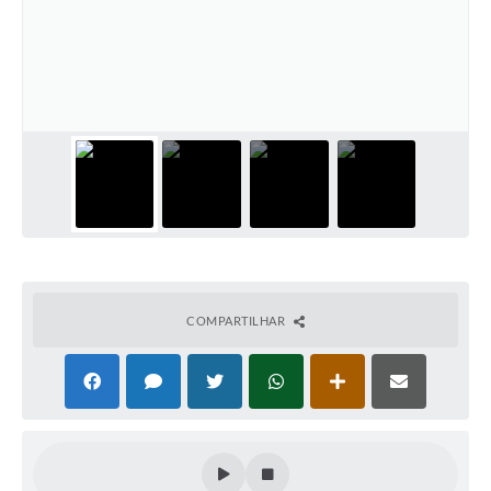
Defesa Civil
Convênios Terceiro Setor
Sistema de Protocolo
Poupatempo
Fala.BR
Listagem dos CEPs de Vinhedo
Acesso à Informação
COMPARTILHAR
Contratos
Associação dos Servidores Públicos Municipais de
Vinhedo
Audiências Públicas