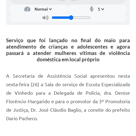
Carta de Serviços
Arquivos para Download
Galeria de Vídeos
Serviço que foi lançado no final do maio para
Contas Públicas
atendimento de crianças e adolescentes e agora
Legislação
passará a atender mulheres vítimas de violência
doméstica em local próprio
Links Úteis
A Secretaria de Assistência Social apresentou nesta
Serviços Online
sexta-feira (26) a Sala do serviço de Escuta Especializada
de Vinhedo para a Delegada de Polícia, dra. Denise
Florêncio Margarido e para o promotor da 3º Promotoria
de Justiça, Dr. José Cláudio Baglio, a convite do prefeito
Dario Pacheco.