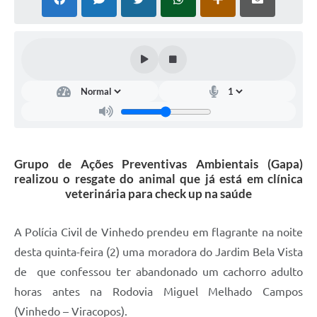
Defesa Civil
Convênios Terceiro Setor
Sistema de Protocolo
Poupatempo
Fala.BR
Grupo de Ações Preventivas Ambientais (Gapa)
Listagem dos CEPs de Vinhedo
realizou o resgate do animal que já está em clínica
veterinária para check up na saúde
Acesso à Informação
Contratos
A Polícia Civil de Vinhedo prendeu em flagrante na noite
desta quinta-feira (2) uma moradora do Jardim Bela Vista
Associação dos Servidores Públicos Municipais de
Vinhedo
de que confessou ter abandonado um cachorro adulto
horas antes na Rodovia Miguel Melhado Campos
Audiências Públicas
(Vinhedo – Viracopos).