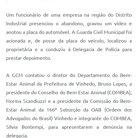
Carta de Serviços
Um funcionário de uma empresa na região do Distrito
Arquivos para Download
Industrial presenciou o abandono, gravou um vídeo e
Galeria de Vídeos
anotou a placa do automóvel. A Guarda Civil Municipal foi
Contas Públicas
acionada e, de posse da placa do veículo, localizou a
proprietária e a conduziu à Delegacia de Polícia para
Legislação
prestar depoimento.
Links Úteis
A GCM contatou o diretor do Departamento do Bem-
Serviços Online
Estar Animal da Prefeitura de Vinhedo, Bruno Lopes, a
presidente do Conselho do Bem-Estar Animal (COMBEA),
Norma Scandiuzzi e a presidente da Comissão do Bem-
Estar Animal da 166ª Subseção da OAB (Ordem dos
Advogados do Brasil) Vinhedo e integrante do COMBEA,
Silvia Bontempi, para apresentarem a denúncia na
delegacia.