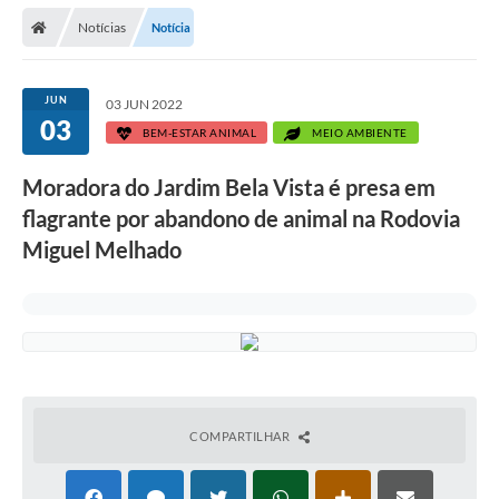
Secretarias
Notícias
Notícia
Telefones
Licitações
JUN
03 JUN 2022
03
BEM-ESTAR ANIMAL
MEIO AMBIENTE
Transparência
Moradora do Jardim Bela Vista é presa em
Concursos e Processos Seletivos
flagrante por abandono de animal na Rodovia
Inclusão e Acessibilidade
Miguel Melhado
Tributos Online
Cidadão
Transporte Coletivo Municipal (Horários e
Itinerários)
COMPARTILHAR
Normas e Legislação
Diário Oficial