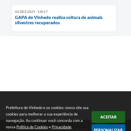
02 DEZ 2025 - 13h17
GAPA de Vinhedo realiza soltura de animais
silvestres recuperados
Prefeitura de Vinhedo e os cookies: nosso site usa
cookies para melhorar a sua experiência de
ACEITAR
navegação. Ao continuar você concorda com a
nossa
Política de Cookies
e
Privacidade
.
Telefone: (19) 3826-7800
PERSONALIZAR