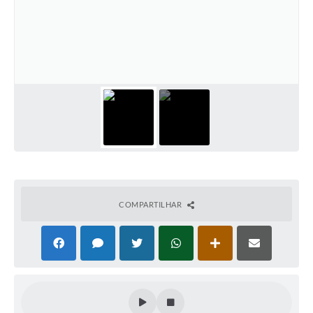
Defesa Civil
Convênios Terceiro Setor
Sistema de Protocolo
Poupatempo
Fala.BR
Listagem dos CEPs de Vinhedo
Acesso à Informação
COMPARTILHAR
Contratos
Associação dos Servidores Públicos Municipais de
Vinhedo
Audiências Públicas