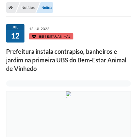
Secretarias
Notícias
Notícia
Telefones
Licitações
JUL
12 JUL 2022
12
BEM-ESTAR ANIMAL
Transparência
Prefeitura instala contrapiso, banheiros e
Concursos e Processos Seletivos
jardim na primeira UBS do Bem-Estar Animal
Inclusão e Acessibilidade
de Vinhedo
Tributos Online
Cidadão
Transporte Coletivo Municipal (Horários e
Itinerários)
Normas e Legislação
Diário Oficial