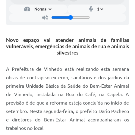
Carta de Serviços
Arquivos para Download
Galeria de Vídeos
Novo espaço vai atender animais de famílias
Contas Públicas
vulneráveis, emergências de animais de rua e animais
Legislação
silvestres
Links Úteis
A Prefeitura de Vinhedo está realizando esta semana
Serviços Online
obras de contrapiso externo, sanitários e dos jardins da
primeira Unidade Básica da Saúde do Bem-Estar Animal
de Vinhedo, instalada na Rua do Café, na Capela. A
previsão é de que a reforma esteja concluída no início de
setembro. Nesta segunda-feira, o prefeito Dario Pacheco
e diretores do Bem-Estar Animal acompanharam os
trabalhos no local.