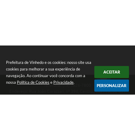
Prefeitura de Vinhedo e os cookies: nosso site usa
cookies para melhorar a sua experiência de
ACEITAR
navegação. Ao continuar você concorda com a
nossa
Política de Cookies
e
Privacidade
.
Telefone: (19) 3826-7800
PERSONALIZAR
Endereço: Rua João Corazzari, nº 394, Centro | CEP: 13280-091
Atendimento das 8 às 17 horas, de segunda a sexta-feira
CNPJ: 46.446.696/0001-85
Prefeitura de Vinhedo
Versão do Sistema:
3.5.3 - 19/06/2026