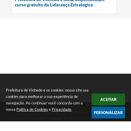
curso gratuito de Liderança Estratégica
Prefeitura de Vinhedo e os cookies: nosso site usa
cookies para melhorar a sua experiência de
ACEITAR
navegação. Ao continuar você concorda com a
nossa
Política de Cookies
e
Privacidade
.
Telefone: (19) 3826-7800
PERSONALIZAR
Endereço: Rua João Corazzari, nº 394, Centro | CEP: 13280-091
Atendimento das 8 às 17 horas, de segunda a sexta-feira
CNPJ: 46.446.696/0001-85