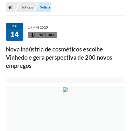
Secretarias
Notícias
Notícia
Telefones
Licitações
MAI
14 MAI 2025
14
INDÚSTRIA
Transparência
Nova indústria de cosméticos escolhe
Concursos e Processos Seletivos
Vinhedo e gera perspectiva de 200 novos
Inclusão e Acessibilidade
empregos
Tributos Online
Cidadão
Transporte Coletivo Municipal (Horários e
Itinerários)
Normas e Legislação
Diário Oficial