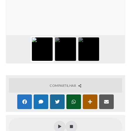
Defesa Civil
Convênios Terceiro Setor
Sistema de Protocolo
Poupatempo
Fala.BR
Listagem dos CEPs de Vinhedo
Acesso à Informação
COMPARTILHAR
Contratos
Associação dos Servidores Públicos Municipais de
Vinhedo
Audiências Públicas