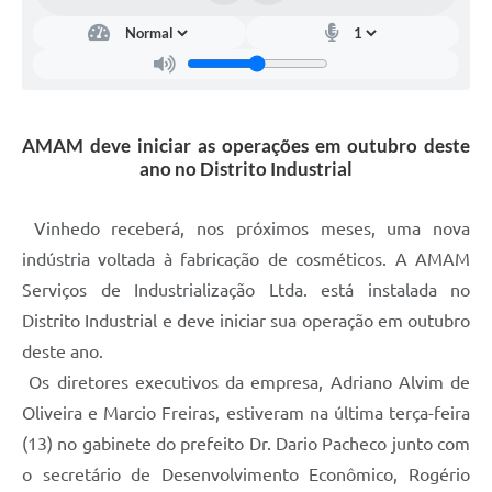
Carta de Serviços
Arquivos para Download
Galeria de Vídeos
AMAM deve iniciar as operações em outubro deste
Contas Públicas
ano no Distrito Industrial
Legislação
Vinhedo receberá, nos próximos meses, uma nova
Links Úteis
indústria voltada à fabricação de cosméticos. A AMAM
Serviços Online
Serviços de Industrialização Ltda. está instalada no
Distrito Industrial e deve iniciar sua operação em outubro
deste ano.
Os diretores executivos da empresa, Adriano Alvim de
Oliveira e Marcio Freiras, estiveram na última terça-feira
(13) no gabinete do prefeito Dr. Dario Pacheco junto com
o secretário de Desenvolvimento Econômico, Rogério