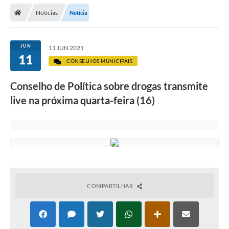
Secretarias
Notícias
Notícia
Telefones
Licitações
JUN
11 JUN 2021
11
CONSELHOS MUNICIPAIS
Transparência
Conselho de Política sobre drogas transmite
Concursos e Processos Seletivos
live na próxima quarta-feira (16)
Inclusão e Acessibilidade
Tributos Online
Cidadão
Transporte Coletivo Municipal (Horários e
Itinerários)
COMPARTILHAR
Normas e Legislação
Diário Oficial