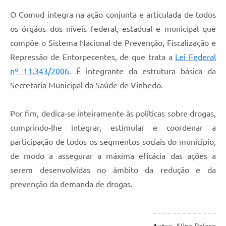
Carta de Serviços
O Comud integra na ação conjunta e articulada de todos
Arquivos para Download
os órgãos dos níveis federal, estadual e municipal que
compõe o Sistema Nacional de Prevenção, Fiscalização e
Galeria de Vídeos
Repressão de Entorpecentes, de que trata a
Lei Federal
Contas Públicas
nº 11.343/2006
. É integrante da estrutura básica da
Secretaria Municipal da Saúde de Vinhedo.
Legislação
Links Úteis
Por fim, dedica-se inteiramente às políticas sobre drogas,
cumprindo-lhe integrar, estimular e coordenar a
Serviços Online
participação de todos os segmentos sociais do município,
de modo a assegurar a máxima eficácia das ações a
serem desenvolvidas no âmbito da redução e da
prevenção da demanda de drogas.