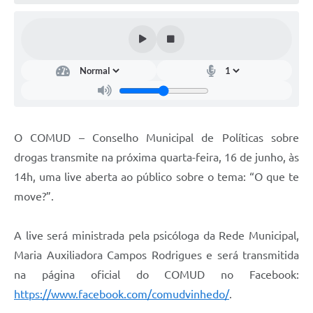
Defesa Civil
Convênios Terceiro Setor
Sistema de Protocolo
Poupatempo
Fala.BR
O COMUD – Conselho Municipal de Políticas sobre
drogas transmite na próxima quarta-feira, 16 de junho, às
Listagem dos CEPs de Vinhedo
14h, uma live aberta ao público sobre o tema: “O que te
Acesso à Informação
move?”.
Contratos
A live será ministrada pela psicóloga da Rede Municipal,
Associação dos Servidores Públicos Municipais de
Maria Auxiliadora Campos Rodrigues e será transmitida
Vinhedo
na página oficial do COMUD no Facebook:
Audiências Públicas
https://www.facebook.com/comudvinhedo/
.