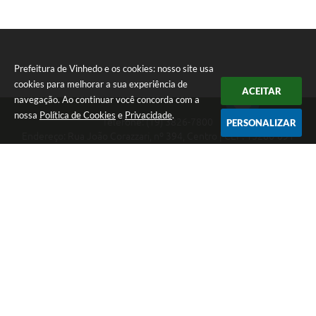
Prefeitura de Vinhedo e os cookies: nosso site usa
cookies para melhorar a sua experiência de
ACEITAR
navegação. Ao continuar você concorda com a
nossa
Política de Cookies
e
Privacidade
.
Telefone: (19) 3826-7800
PERSONALIZAR
Endereço: Rua João Corazzari, nº 394, Centro | CEP: 13280-091
Atendimento das 8 às 17 horas, de segunda a sexta-feira
CNPJ: 46.446.696/0001-85
Prefeitura de Vinhedo
Versão do Sistema:
3.5.3 - 19/06/2026
Portal atualizado em:
07/08/2026 17:17
Dados Abertos
Copyright Instar - 2006-2026. Todos os direitos reservados -
Instar Tecnologia