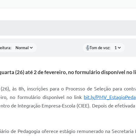
 MÍDIAS
RECEBA NOTÍCIAS
eitura:
Tom de voz:
a quarta (26) até 2 de fevereiro, no formulário disponível 
(26), às 8h, inscrições para o Processo de Seleção para contr
eiro, no formulário disponível no link
bit.ly/PMV_EstagioPed
Centro de Integração Empresa-Escola (CIEE). Depois de efetivada
iário de Pedagogia oferece estágio remunerado na Secretaria