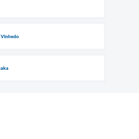
m Vinhedo
naka