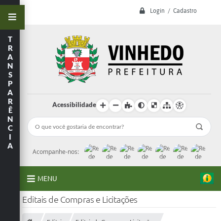
Login / Cadastro
T
R
A
N
S
P
A
R
Acessibilidade
Ê
N
C
I
A
Acompanhe-nos:
MENU
Editais de Compras e Licitações
A Prefeitura