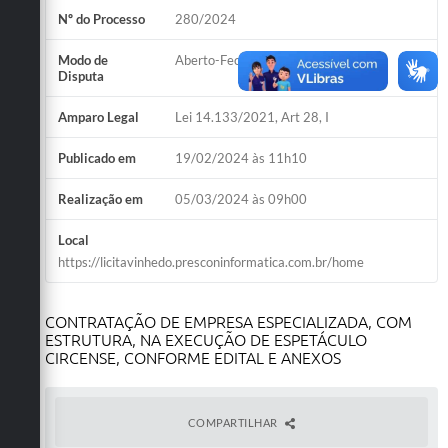
Nº do Processo
280/2024
Defesa Civil
Modo de
Aberto-Fechado
Convênios Terceiro Setor
Disputa
Sistema de Protocolo
Amparo Legal
Lei 14.133/2021, Art 28, I
Poupatempo
Publicado em
19/02/2024 às 11h10
Fala.BR
Realização em
05/03/2024 às 09h00
Listagem dos CEPs de Vinhedo
Local
https://licitavinhedo.presconinformatica.com.br/home
Acesso à Informação
Contratos
CONTRATAÇÃO DE EMPRESA ESPECIALIZADA, COM
ESTRUTURA, NA EXECUÇÃO DE ESPETÁCULO
CIRCENSE, CONFORME EDITAL E ANEXOS
Associação dos Servidores Públicos Municipais de
Vinhedo
Audiências Públicas
COMPARTILHAR