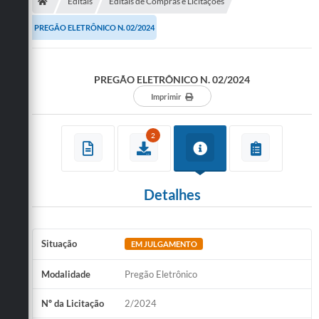
Secretarias
Editais
Editais de Compras e Licitações
PREGÃO ELETRÔNICO N. 02/2024
Telefones
Licitações
PREGÃO ELETRÔNICO N. 02/2024
Transparência
Imprimir
Concursos e Processos Seletivos
2
Inclusão e Acessibilidade
Tributos Online
Detalhes
Cidadão
Transporte Coletivo Municipal (Horários e
Situação
EM JULGAMENTO
Itinerários)
Modalidade
Pregão Eletrônico
Normas e Legislação
Nº da Licitação
2/2024
Diário Oficial