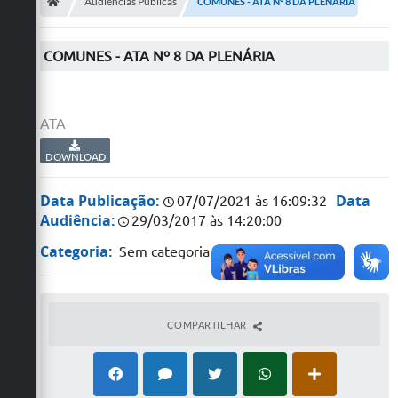
Secretarias
Audiências Públicas
COMUNES - ATA Nº 8 DA PLENÁRIA
Telefones
COMUNES - ATA Nº 8 DA PLENÁRIA
Licitações
Transparência
ATA
Concursos e Processos Seletivos
DOWNLOAD
Inclusão e Acessibilidade
Data Publicação:
Data
07/07/2021 às 16:09:32
Audiência:
29/03/2017 às 14:20:00
Tributos Online
Categoria:
Sem categoria
Cidadão
Transporte Coletivo Municipal (Horários e
Itinerários)
COMPARTILHAR
Normas e Legislação
Diário Oficial