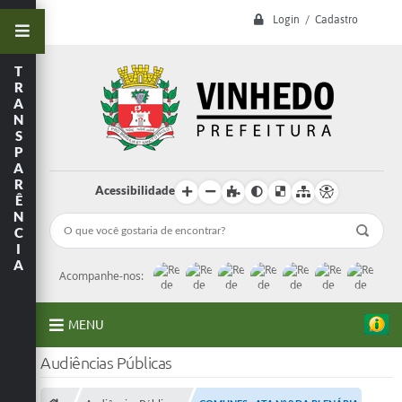
Login / Cadastro
T
R
A
N
S
P
A
R
Acessibilidade
Ê
N
C
I
A
Acompanhe-nos:
MENU
Audiências Públicas
A Prefeitura