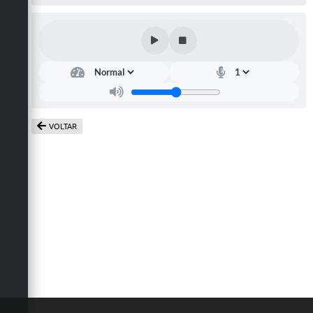
Defesa Civil
Convênios Terceiro Setor
Sistema de Protocolo
Poupatempo
VOLTAR
Fala.BR
Listagem dos CEPs de Vinhedo
Acesso à Informação
Contratos
Associação dos Servidores Públicos Municipais de
Vinhedo
Audiências Públicas