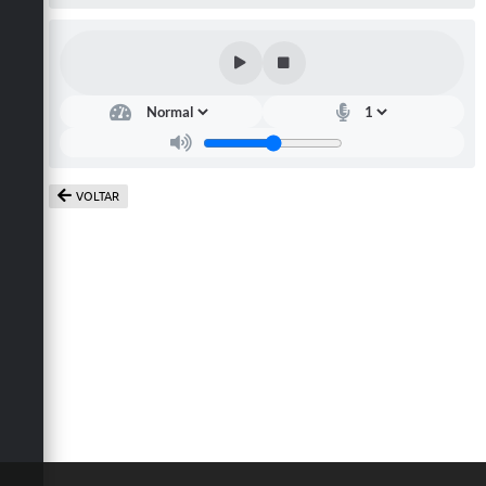
Defesa Civil
Convênios Terceiro Setor
Sistema de Protocolo
Poupatempo
VOLTAR
Fala.BR
Listagem dos CEPs de Vinhedo
Acesso à Informação
Contratos
Associação dos Servidores Públicos Municipais de
Vinhedo
Audiências Públicas