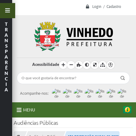
Login / Cadastro
T
R
A
N
S
P
A
R
Acessibilidade
Ê
N
C
I
A
Acompanhe-nos:
MENU
Audiências Públicas
A Prefeitura