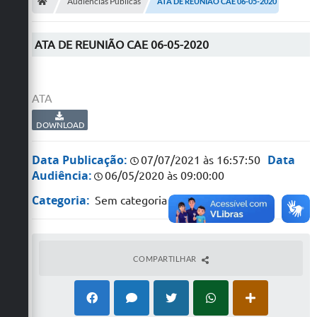
Secretarias
Audiências Públicas
ATA DE REUNIÃO CAE 06-05-2020
Telefones
ATA DE REUNIÃO CAE 06-05-2020
Licitações
Transparência
ATA
Concursos e Processos Seletivos
DOWNLOAD
Inclusão e Acessibilidade
Data Publicação:
Data
07/07/2021 às 16:57:50
Audiência:
06/05/2020 às 09:00:00
Tributos Online
Categoria:
Sem categoria
Cidadão
Transporte Coletivo Municipal (Horários e
Itinerários)
COMPARTILHAR
Normas e Legislação
Diário Oficial