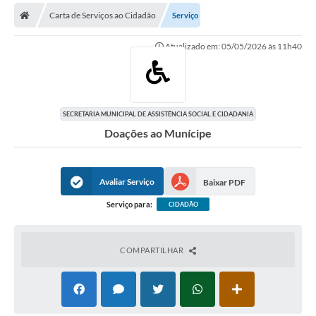
Secretarias
Carta de Serviços ao Cidadão
Serviço
Telefones
Atualizado em: 05/05/2026 às 11h40
Licitações
Transparência
SECRETARIA MUNICIPAL DE ASSISTÊNCIA SOCIAL E CIDADANIA
Concursos e Processos Seletivos
Doações ao Munícipe
Inclusão e Acessibilidade
Tributos Online
Avaliar Serviço
Baixar PDF
Serviço para:
CIDADÃO
Cidadão
Transporte Coletivo Municipal (Horários e
Itinerários)
COMPARTILHAR
Normas e Legislação
Diário Oficial