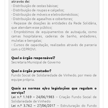
através de:
Carta de Serviços
- Distribuição de cestas básicas;
- Distribuição de roupas e calçados;
Arquivos para Download
- Distribuição de móveis e eletrodomésticos;
- Distribuição de agasalhos e cobertores;
Galeria de Vídeos
- Repasse de doações às entidades da Rede Solidária,
que atendam esse público;
Contas Públicas
- Empréstimos de equipamentos de autoajuda, como
camas hospitalares, cadeiras de banho, andadores,
muletas e bengalas;
Legislação
- Cursos de capacitação, realizados através de parceria
com o CEPROVI.
Links Úteis
Qual o órgão responsável?
Serviços Online
Secretaria Municipal de Governo
Qual o órgão prestador?
Fundo Social de Solidariedade de Vinhedo. por meio de
equipe própria.
Quais as normas e/ou legislações que regulam o
serviço?
Lei n.º 1.169 – 24/06/1983
– Criação Fundo Social de
Solidariedade de Vinhedo
Lei n.º 3.762 – 27/06/2017
– Estruturação do Fundo