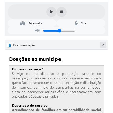
Defesa Civil
Convênios Terceiro Setor
Sistema de Protocolo
Poupatempo
Documentação
Fala.BR
Doações ao munícipe
Listagem dos CEPs de Vinhedo
O que é o serviço?
Acesso à Informação
Serviço de atendimento à população carente do
município, ou através do apoio às organizações sociais
Contratos
que o façam, sendo um canal de recepção e distribuição
de insumos, por meio de campanhas na comunidade,
Associação dos Servidores Públicos Municipais de
além de promover articulações e entrosamento com
Vinhedo
entidades públicas e privadas
Audiências Públicas
Descrição do serviço
Atendimento de famílias em vulnerabilidade social