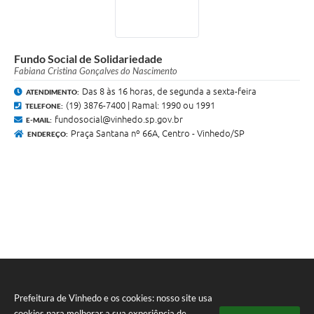
Fundo Social de Solidariedade
Fabiana Cristina Gonçalves do Nascimento
Das 8 às 16 horas, de segunda a sexta-feira
ATENDIMENTO:
(19) 3876-7400 | Ramal: 1990 ou 1991
TELEFONE:
fundosocial@vinhedo.sp.gov.br
E-MAIL:
Praça Santana nº 66A, Centro - Vinhedo/SP
ENDEREÇO:
Prefeitura de Vinhedo e os cookies: nosso site usa
cookies para melhorar a sua experiência de