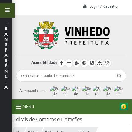
Login / Cadastro
T
R
A
N
S
P
A
R
Acessibilidade
Ê
N
C
I
A
Acompanhe-nos:
MENU
Editais de Compras e Licitações
A Prefeitura