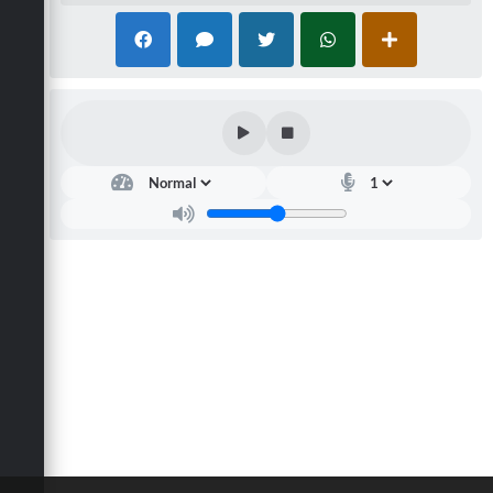
Defesa Civil
Convênios Terceiro Setor
Sistema de Protocolo
Poupatempo
Fala.BR
Listagem dos CEPs de Vinhedo
Acesso à Informação
Contratos
Associação dos Servidores Públicos Municipais de
Vinhedo
Audiências Públicas