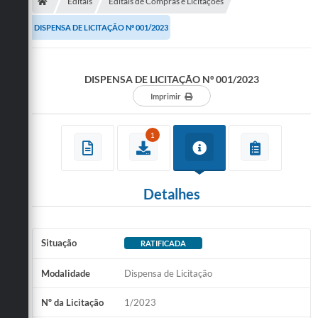
Secretarias
Editais
Editais de Compras e Licitações
DISPENSA DE LICITAÇÃO Nº 001/2023
Telefones
Licitações
DISPENSA DE LICITAÇÃO Nº 001/2023
Transparência
Imprimir
Concursos e Processos Seletivos
1
Inclusão e Acessibilidade
Tributos Online
Detalhes
Cidadão
Transporte Coletivo Municipal (Horários e
Situação
RATIFICADA
Itinerários)
Modalidade
Dispensa de Licitação
Normas e Legislação
Nº da Licitação
1/2023
Diário Oficial