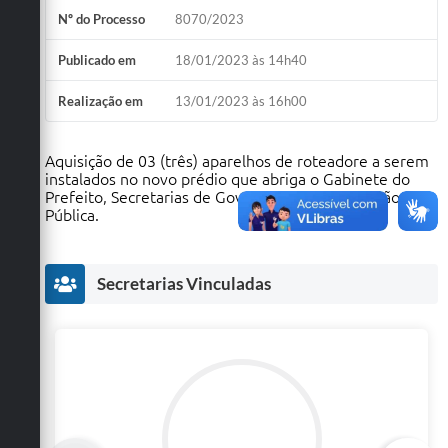
Nº do Processo
8070/2023
Defesa Civil
Publicado em
18/01/2023 às 14h40
Convênios Terceiro Setor
Realização em
13/01/2023 às 16h00
Sistema de Protocolo
Poupatempo
Aquisição de 03 (três) aparelhos de roteadore a serem
instalados no novo prédio que abriga o Gabinete do
Fala.BR
Prefeito, Secretarias de Governo, Justiça e Gestão
Pública.
Listagem dos CEPs de Vinhedo
Acesso à Informação
Secretarias Vinculadas
Contratos
Associação dos Servidores Públicos Municipais de
Vinhedo
Audiências Públicas