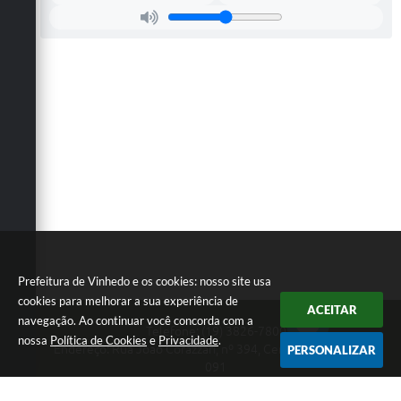
Prefeitura de Vinhedo e os cookies: nosso site usa
cookies para melhorar a sua experiência de
ACEITAR
navegação. Ao continuar você concorda com a
Telefone: (19) 3826-7800
nossa
Política de Cookies
e
Privacidade
.
Endereço: Rua João Corazzari, nº 394, Centro | CEP: 13280-
PERSONALIZAR
091
Atendimento das 8 às 17 horas, de segunda a sexta-feira