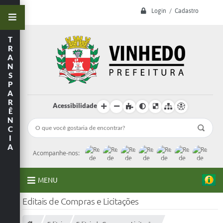
Login / Cadastro
T
R
A
N
S
P
A
R
Acessibilidade
Ê
N
C
I
A
Acompanhe-nos:
MENU
Editais de Compras e Licitações
A Prefeitura