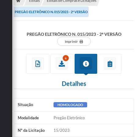
Secretarias
Editais
Editais de Compras e Licitações
PREGÃO ELETRÔNICO N. 015/2023 - 2ª VERSÃO
Telefones
Licitações
PREGÃO ELETRÔNICO N. 015/2023 - 2ª VERSÃO
Transparência
Imprimir
Concursos e Processos Seletivos
6
Inclusão e Acessibilidade
Tributos Online
Detalhes
Cidadão
Transporte Coletivo Municipal (Horários e
Situação
HOMOLOGADO
Itinerários)
Modalidade
Pregão Eletrônico
Normas e Legislação
Nº da Licitação
15/2023
Diário Oficial