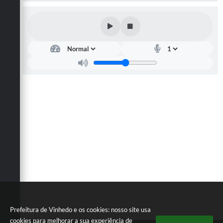
Carta de Serviços
Arquivos para Download
Galeria de Vídeos
Contas Públicas
Legislação
Links Úteis
Serviços Online
Prefeitura de Vinhedo e os cookies: nosso site usa
cookies para melhorar a sua experiência de