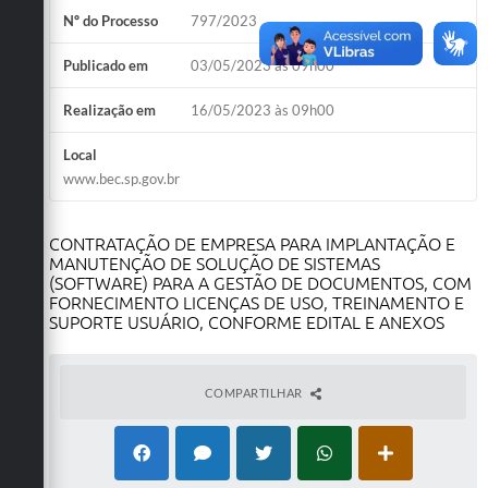
Nº do Processo
797/2023
Defesa Civil
Publicado em
03/05/2023 às 09h00
Convênios Terceiro Setor
Realização em
16/05/2023 às 09h00
Sistema de Protocolo
Local
Poupatempo
www.bec.sp.gov.br
Fala.BR
CONTRATAÇÃO DE EMPRESA PARA IMPLANTAÇÃO E
Listagem dos CEPs de Vinhedo
MANUTENÇÃO DE SOLUÇÃO DE SISTEMAS
(SOFTWARE) PARA A GESTÃO DE DOCUMENTOS, COM
Acesso à Informação
FORNECIMENTO LICENÇAS DE USO, TREINAMENTO E
SUPORTE USUÁRIO, CONFORME EDITAL E ANEXOS
Contratos
Associação dos Servidores Públicos Municipais de
COMPARTILHAR
Vinhedo
Audiências Públicas