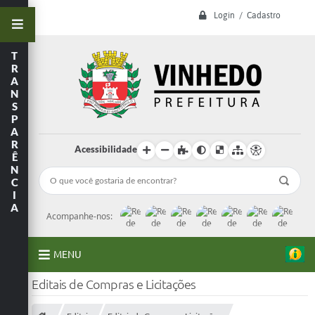
Login / Cadastro
T
R
A
N
S
P
A
R
Acessibilidade
Ê
N
C
I
A
Acompanhe-nos:
MENU
Editais de Compras e Licitações
A Prefeitura