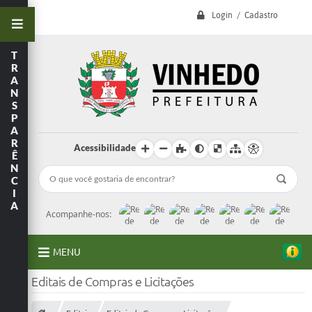
Login / Cadastro
T
R
A
N
S
P
A
R
Acessibilidade
Ê
N
C
I
A
Acompanhe-nos:
MENU
Editais de Compras e Licitações
A Prefeitura