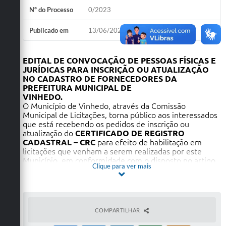
Nº do Processo
0/2023
Defesa Civil
Publicado em
13/06/2023 às 09h00
Convênios Terceiro Setor
Sistema de Protocolo
EDITAL DE CONVOCAÇÃO DE PESSOAS FÍSICAS E
JURÍDICAS PARA INSCRIÇÃO OU ATUALIZAÇÃO
Poupatempo
NO CADASTRO DE FORNECEDORES DA
PREFEITURA MUNICIPAL DE
VINHEDO.
Fala.BR
O Município de Vinhedo, através da Comissão
Municipal de Licitações, torna público aos interessados
Listagem dos CEPs de Vinhedo
que está recebendo os pedidos de inscrição ou
atualização do
CERTIFICADO DE REGISTRO
Acesso à Informação
CADASTRAL – CRC
para efeito de habilitação em
licitações que venham a serem realizadas por este
Contratos
Município, em conformidade com o disposto no artigo
Clique para ver mais
34 da Lei nº 8.666/93 e alterações, e com as normas
estabelecidas neste edital.
Associação dos Servidores Públicos Municipais de
Vinhedo
Audiências Públicas
COMPARTILHAR