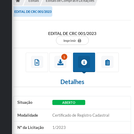
Secretarias
Editais
Editais de Compras e Licitações
EDITAL DE CRC 001/2023
Telefones
Licitações
EDITAL DE CRC 001/2023
Transparência
Imprimir
Concursos e Processos Seletivos
1
Inclusão e Acessibilidade
Tributos Online
Detalhes
Cidadão
Transporte Coletivo Municipal (Horários e
Situação
ABERTO
Itinerários)
Modalidade
Certificado de Registro Cadastral
Normas e Legislação
Nº da Licitação
1/2023
Diário Oficial