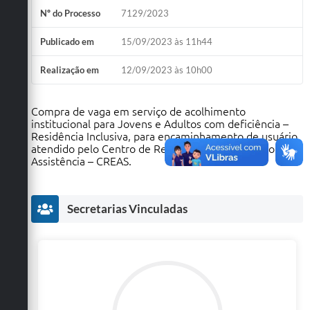
Nº do Processo
7129/2023
Defesa Civil
Publicado em
15/09/2023 às 11h44
Convênios Terceiro Setor
Realização em
12/09/2023 às 10h00
Sistema de Protocolo
Poupatempo
Compra de vaga em serviço de acolhimento
institucional para Jovens e Adultos com deficiência –
Fala.BR
Residência Inclusiva, para encaminhamento de usuário
atendido pelo Centro de Referência Especializado de
Assistência – CREAS.
Listagem dos CEPs de Vinhedo
Acesso à Informação
Secretarias Vinculadas
Contratos
Associação dos Servidores Públicos Municipais de
Vinhedo
Audiências Públicas