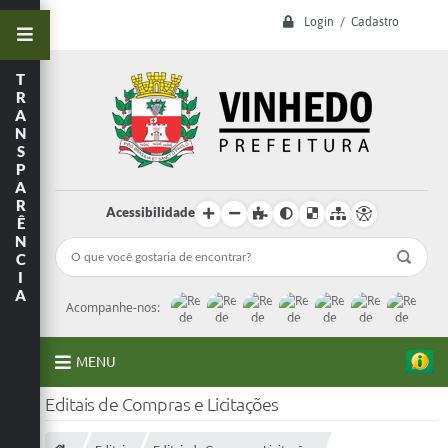
Login / Cadastro
T
R
A
N
S
P
A
R
Acessibilidade
Ê
N
C
I
A
Acompanhe-nos:
MENU
Editais de Compras e Licitações
A Prefeitura