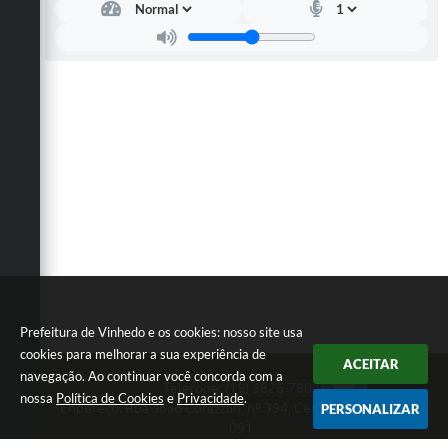
Prefeitura de Vinhedo e os cookies: nosso site usa
cookies para melhorar a sua experiência de
ACEITAR
navegação. Ao continuar você concorda com a
Telefone: (19) 3826-7800
nossa
Política de Cookies
e
Privacidade
.
Endereço: Rua João Corazzari, nº 394, Centro | CEP: 13280-
PERSONALIZAR
091
Atendimento das 8 às 17 horas, de segunda a sexta-feira