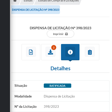
Secretarias
Editais
Editais de Compras e Licitações
DISPENSA DE LICITAÇÃO Nº 398/2023
Telefones
Licitações
DISPENSA DE LICITAÇÃO Nº 398/2023
Transparência
Imprimir
Concursos e Processos Seletivos
3
Inclusão e Acessibilidade
Tributos Online
Detalhes
Cidadão
Transporte Coletivo Municipal (Horários e
Situação
RATIFICADA
Itinerários)
Modalidade
Dispensa de Licitação
Normas e Legislação
Nº da Licitação
398/2023
Diário Oficial