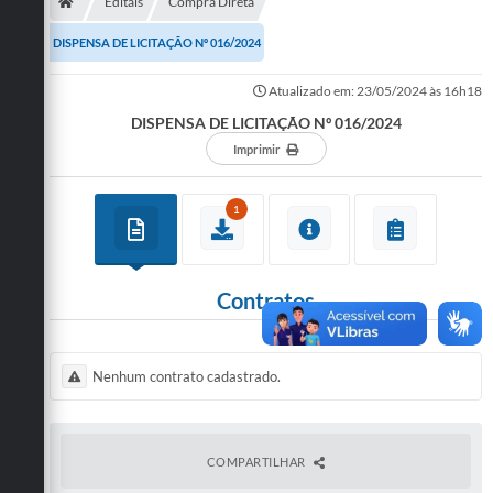
Secretarias
Editais
Compra Direta
DISPENSA DE LICITAÇÃO Nº 016/2024
Telefones
Atualizado em: 23/05/2024 às 16h18
Licitações
DISPENSA DE LICITAÇÃO Nº 016/2024
Transparência
Imprimir
Concursos e Processos Seletivos
1
Inclusão e Acessibilidade
Tributos Online
Contratos
Cidadão
Transporte Coletivo Municipal (Horários e
Nenhum contrato cadastrado.
Itinerários)
Normas e Legislação
COMPARTILHAR
Diário Oficial