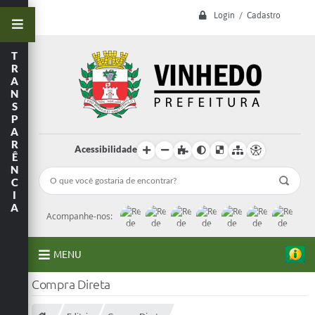
Login / Cadastro
T
R
A
N
S
P
A
R
Acessibilidade
Ê
N
C
I
A
Acompanhe-nos:
MENU
Compra Direta
A Prefeitura