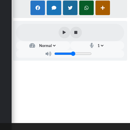
Defesa Civil
Convênios Terceiro Setor
Sistema de Protocolo
Poupatempo
Fala.BR
Listagem dos CEPs de Vinhedo
Acesso à Informação
Contratos
Associação dos Servidores Públicos Municipais de
Vinhedo
Audiências Públicas