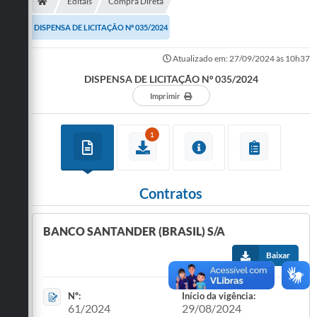
Secretarias
Editais
Compra Direta
DISPENSA DE LICITAÇÃO Nº 035/2024
Telefones
Atualizado em: 27/09/2024 às 10h37
Licitações
DISPENSA DE LICITAÇÃO Nº 035/2024
Transparência
Imprimir
Concursos e Processos Seletivos
1
Inclusão e Acessibilidade
Tributos Online
Contratos
Cidadão
BANCO SANTANDER (BRASIL) S/A
Transporte Coletivo Municipal (Horários e
Itinerários)
Baixar
Normas e Legislação
Nº:
Início da vigência:
61/2024
29/08/2024
Diário Oficial