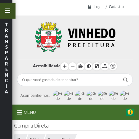
Login / Cadastro
T
R
A
N
S
P
A
R
Acessibilidade
Ê
N
C
I
A
Acompanhe-nos:
MENU
Compra Direta
A Prefeitura