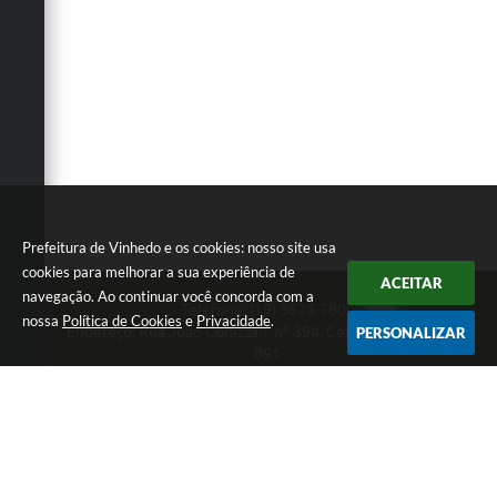
Carta de Serviços
Arquivos para Download
Galeria de Vídeos
Contas Públicas
Legislação
Links Úteis
Prefeitura de Vinhedo e os cookies: nosso site usa
cookies para melhorar a sua experiência de
Serviços Online
ACEITAR
navegação. Ao continuar você concorda com a
Telefone: (19) 3826-7800
nossa
Política de Cookies
e
Privacidade
.
Endereço: Rua João Corazzari, nº 394, Centro | CEP: 13280-
PERSONALIZAR
091
Atendimento das 8 às 17 horas, de segunda a sexta-feira
CNPJ: 46.446.696/0001-85
Prefeitura de Vinhedo
Versão do Sistema:
3.5.3 - 19/06/2026