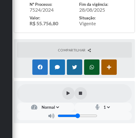
Nº Processo:
Fim da vigência:
Defesa Civil
7524/2024
28/08/2025
Valor:
Situação:
Convênios Terceiro Setor
R$ 55.756,80
Vigente
Sistema de Protocolo
Poupatempo
COMPARTILHAR
Fala.BR
Listagem dos CEPs de Vinhedo
Acesso à Informação
Contratos
Associação dos Servidores Públicos Municipais de
Vinhedo
Audiências Públicas