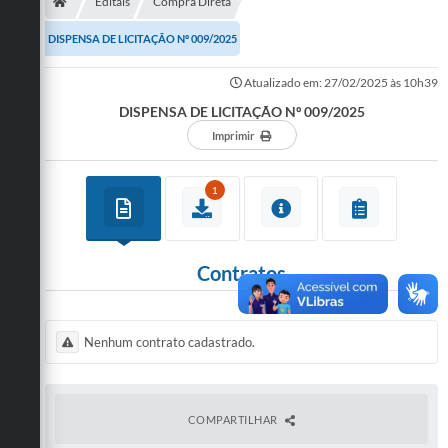
Secretarias
Editais
Compra Direta
DISPENSA DE LICITAÇÃO Nº 009/2025
Telefones
Atualizado em: 27/02/2025 às 10h39
Licitações
DISPENSA DE LICITAÇÃO Nº 009/2025
Transparência
Imprimir
Concursos e Processos Seletivos
1
Inclusão e Acessibilidade
Tributos Online
Contratos
Cidadão
Transporte Coletivo Municipal (Horários e
Nenhum contrato cadastrado.
Itinerários)
Normas e Legislação
COMPARTILHAR
Diário Oficial