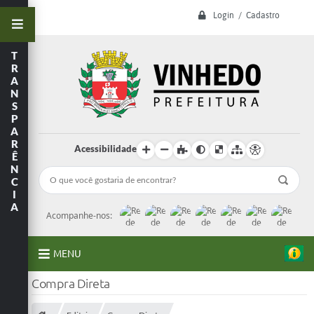
Login / Cadastro
T
R
A
N
S
P
A
R
Acessibilidade
Ê
N
C
I
A
Acompanhe-nos:
MENU
Compra Direta
A Prefeitura