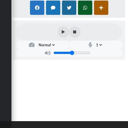
Defesa Civil
Convênios Terceiro Setor
Sistema de Protocolo
Poupatempo
Fala.BR
Listagem dos CEPs de Vinhedo
Acesso à Informação
Contratos
Associação dos Servidores Públicos Municipais de
Vinhedo
Audiências Públicas