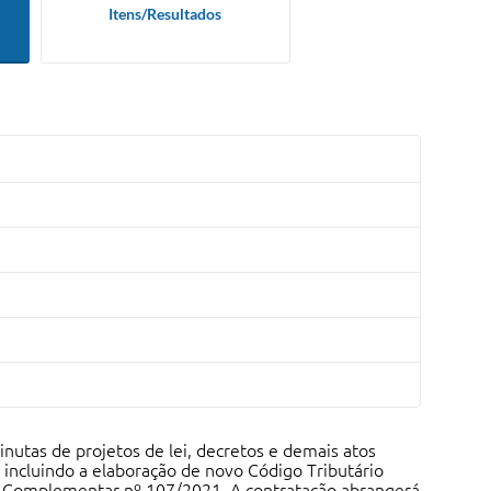
Itens/Resultados
inutas de projetos de lei, decretos e demais atos
 incluindo a elaboração de novo Código Tributário
i Complementar nº 107/2021. A contratação abrangerá