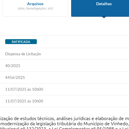
Arquivos
Detalhes
(atas, homologações, etc)
RATIFICADA
Dispensa de Licitação
40/2025
4456/2025
11/07/2025 às 10h00
11/07/2025 às 10h00
zação de estudos técnicos, análises jurídicas e elaboração de m
 modernização da legislação tributária do Município de Vinhedo,
itucional nº 132/2023, a Lei Complementar nº 95/1988 e a Le