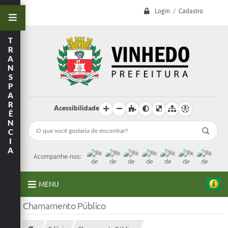
Login / Cadastro
T
R
A
N
S
P
A
R
Acessibilidade
Ê
N
C
I
A
Acompanhe-nos:
MENU
Chamamento Público
A Prefeitura