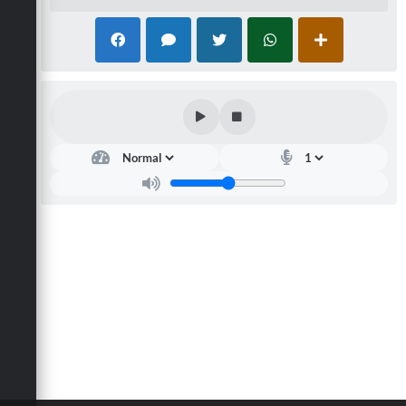
Defesa Civil
Convênios Terceiro Setor
Sistema de Protocolo
Poupatempo
Fala.BR
Listagem dos CEPs de Vinhedo
Acesso à Informação
Contratos
Associação dos Servidores Públicos Municipais de
Vinhedo
Audiências Públicas