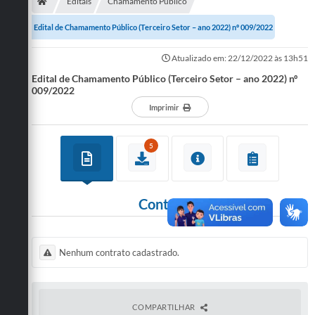
Secretarias
Editais
Chamamento Público
Edital de Chamamento Público (Terceiro Setor – ano 2022) nº 009/2022
Telefones
Atualizado em: 22/12/2022 às 13h51
Licitações
Edital de Chamamento Público (Terceiro Setor – ano 2022) nº
Transparência
009/2022
Imprimir
Concursos e Processos Seletivos
5
Inclusão e Acessibilidade
Tributos Online
Contratos
Cidadão
Transporte Coletivo Municipal (Horários e
Itinerários)
Nenhum contrato cadastrado.
Normas e Legislação
Diário Oficial
COMPARTILHAR