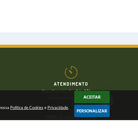
ATENDIMENTO
Atendimento das 8 às 17 horas,
ACEITAR
de segunda a sexta-feira
 nossa
Política de Cookies
e
Privacidade
.
PERSONALIZAR
CNPJ:
46.446.696/0001-85