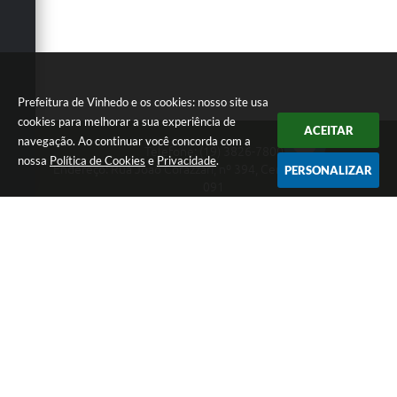
Prefeitura de Vinhedo e os cookies: nosso site usa
cookies para melhorar a sua experiência de
ACEITAR
navegação. Ao continuar você concorda com a
Telefone: (19) 3826-7800
nossa
Política de Cookies
e
Privacidade
.
Endereço: Rua João Corazzari, nº 394, Centro | CEP: 13280-
PERSONALIZAR
091
Atendimento das 8 às 17 horas, de segunda a sexta-feira
CNPJ: 46.446.696/0001-85
Prefeitura de Vinhedo
Versão do Sistema:
3.5.3 - 19/06/2026
Portal atualizado em:
07/08/2026 09:13
Dados Abertos
Copyright Instar - 2006-2026. Todos os direitos