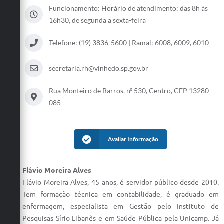
Funcionamento: Horário de atendimento: das 8h às
Defesa Civil
16h30, de segunda a sexta-feira
Convênios Terceiro Setor
Telefone: (19) 3836-5600 | Ramal: 6008, 6009, 6010
Sistema de Protocolo
secretaria.rh@vinhedo.sp.gov.br
Poupatempo
Rua Monteiro de Barros, nº 530, Centro, CEP 13280-
Fala.BR
085
Listagem dos CEPs de Vinhedo
Acesso à Informação
Avaliar Informação
Contratos
Flávio Moreira Alves
Associação dos Servidores Públicos Municipais de
Flávio Moreira Alves, 45 anos, é servidor público desde 2010.
Vinhedo
Tem formação técnica em contabilidade, é graduado em
enfermagem, especialista em Gestão pelo Instituto de
Audiências Públicas
Pesquisas Sírio Libanês e em Saúde Pública pela Unicamp. Já