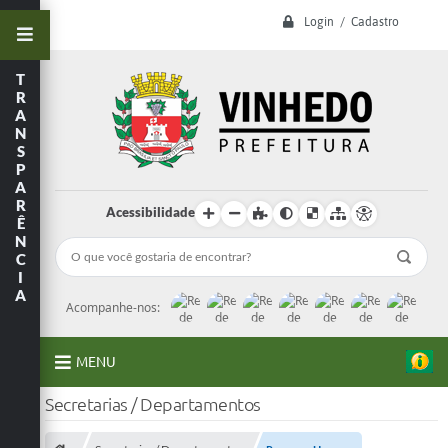
Login / Cadastro
T
R
A
N
S
P
A
R
Acessibilidade
Ê
N
C
I
A
Acompanhe-nos:
MENU
Secretarias / Departamentos
A Prefeitura