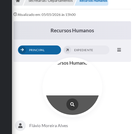
Secretarias
Secretarias / Departamentos
Recursos Humanos
Telefones
Atualizado em: 05/05/2026 às 15h00
Licitações
Recursos Humanos
Transparência
PRINCIPAL
EXPEDIENTE
Concursos e Processos Seletivos
Inclusão e Acessibilidade
Tributos Online
Cidadão
Transporte Coletivo Municipal (Horários e
Itinerários)
Normas e Legislação
Flávio Moreira Alves
Diário Oficial