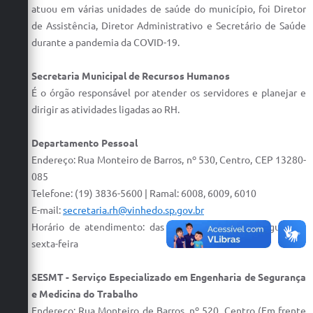
Carta de Serviços
atuou em várias unidades de saúde do município, foi Diretor
de Assistência, Diretor Administrativo e Secretário de Saúde
Arquivos para Download
durante a pandemia da COVID-19.
Galeria de Vídeos
Secretaria Municipal de Recursos Humanos
Contas Públicas
É o órgão responsável por atender os servidores e planejar e
dirigir as atividades ligadas ao RH.
Legislação
Departamento Pessoal
Links Úteis
Endereço: Rua Monteiro de Barros, nº 530, Centro, CEP 13280-
085
Serviços Online
Telefone: (19) 3836-5600 | Ramal: 6008, 6009, 6010
E-mail:
secretaria.rh@vinhedo.sp.gov.br
Horário de atendimento: das 7h30 às 16h30, de segunda a
sexta-feira
SESMT - Serviço Especializado em Engenharia de Segurança
e Medicina do Trabalho
Endereço: Rua Monteiro de Barros, nº 520, Centro (Em frente