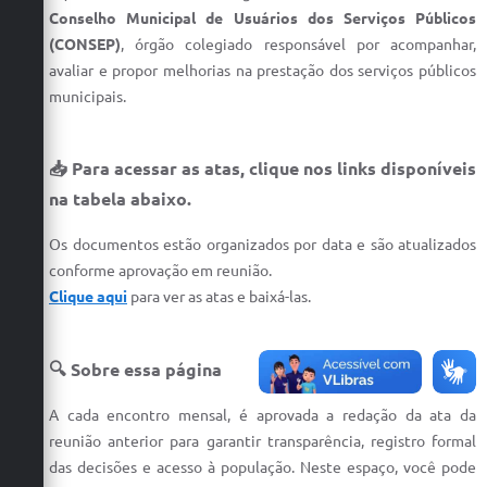
Conselho Municipal de Usuários dos Serviços Públicos
Defesa Civil
(CONSEP)
, órgão colegiado responsável por acompanhar,
avaliar e propor melhorias na prestação dos serviços públicos
Convênios Terceiro Setor
municipais.
Sistema de Protocolo
Poupatempo
📥
Para acessar as atas, clique nos links disponíveis
na tabela abaixo.
Fala.BR
Os documentos estão organizados por data e são atualizados
Listagem dos CEPs de Vinhedo
conforme aprovação em reunião.
Clique aqui
para ver as atas e baixá-las.
Acesso à Informação
Contratos
🔍 Sobre essa página
Associação dos Servidores Públicos Municipais de
Vinhedo
A cada encontro mensal, é aprovada a redação da ata da
reunião anterior para garantir transparência, registro formal
Audiências Públicas
das decisões e acesso à população. Neste espaço, você pode