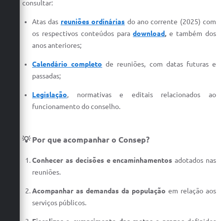
consultar:
Carta de Serviços
Atas das
reuniões ordinárias
do ano corrente (2025) com
Arquivos para Download
os respectivos conteúdos para
download
,
e também dos
Galeria de Vídeos
anos anteriores;
Contas Públicas
Calendário completo
de reuniões, com datas futuras e
passadas;
Legislação
Legislação
, normativas e editais relacionados ao
Links Úteis
funcionamento do conselho.
Serviços Online
💡 Por que acompanhar o Consep?
Conhecer as decisões e encaminhamentos
adotados nas
reuniões.
Acompanhar as demandas da população
em relação aos
serviços públicos.