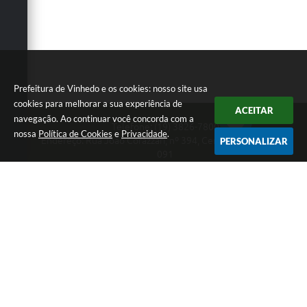
Prefeitura de Vinhedo e os cookies: nosso site usa
cookies para melhorar a sua experiência de
ACEITAR
navegação. Ao continuar você concorda com a
Telefone: (19) 3826-7800
nossa
Política de Cookies
e
Privacidade
.
Endereço: Rua João Corazzari, nº 394, Centro | CEP: 13280-
PERSONALIZAR
091
Atendimento das 8 às 17 horas, de segunda a sexta-feira
CNPJ: 46.446.696/0001-85
Prefeitura de Vinhedo
Versão do Sistema:
3.5.3 - 19/06/2026
Portal atualizado em:
07/08/2026 17:17
Dados Abertos