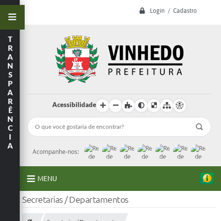
Login / Cadastro
T
R
A
N
S
P
A
R
Acessibilidade
Ê
N
C
I
A
Acompanhe-nos:
MENU
Secretarias / Departamentos
A Prefeitura