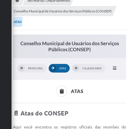
Secretarias
Secretarias / Departamentos
Conselho Municipal de Usuários dos Serviços Públicos (CONSEP)
Telefones
ATAS
Licitações
Transparência
Conselho Municipal de Usuários dos Serviços
Públicos (CONSEP)
Concursos e Processos Seletivos
Inclusão e Acessibilidade
PRINCIPAL
ATAS
CALENDÁRIO
Tributos Online
Cidadão
ATAS
Transporte Coletivo Municipal (Horários e
Itinerários)
📄 Atas do CONSEP
Normas e Legislação
Diário Oficial
Aqui você encontra os registros oficiais das reuniões do