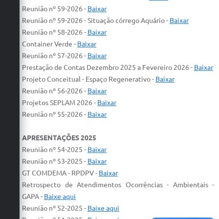
Reunião nº 59-2026 -
Baixar
Defesa Civil
Reunião nº 59-2026 - Situação córrego Aquário -
Baixar
Reunião nº 58-2026 -
Baixar
Convênios Terceiro Setor
Container Verde -
Baixar
Sistema de Protocolo
Reunião nº 57-2026 -
Baixar
Prestação de Contas Dezembro 2025 a Fevereiro 2026 -
Baixar
Poupatempo
Projeto Conceitual - Espaço Regenerativo -
Baixar
Reunião nº 56-2026 -
Baixar
Fala.BR
Projetos SEPLAM 2026 -
Baixar
Reunião nº 55-2026 -
Baixar
Listagem dos CEPs de Vinhedo
Acesso à Informação
APRESENTAÇÕES 2025
Reunião nº 54-2025 -
Baixar
Contratos
Reunião nº 53-2025 -
Baixar
GT COMDEMA - RPDPV -
Baixar
Associação dos Servidores Públicos Municipais de
Vinhedo
Retrospecto de Atendimentos Ocorrências - Ambientais -
GAPA -
Baixe aqui
Audiências Públicas
Reunião nº 52-2025 -
Baixe aqui