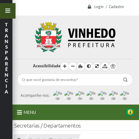
Login / Cadastro
T
R
A
N
S
P
A
R
Acessibilidade
Ê
N
C
I
A
Acompanhe-nos:
MENU
Secretarias / Departamentos
A Prefeitura