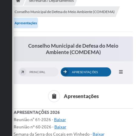
Secretarias
Secretarias / Departamentos
Conselho Municipal de Defesa do Meio Ambiente (COMDEMA)
Telefones
Apresentações
Licitações
Transparência
Conselho Municipal de Defesa do Meio
Ambiente (COMDEMA)
Concursos e Processos Seletivos
Inclusão e Acessibilidade
PRINCIPAL
APRESENTAÇÕES
Tributos Online
Cidadão
Apresentações
Transporte Coletivo Municipal (Horários e
Itinerários)
APRESENTAÇÕES 2026
Reunião n° 61-2026 -
Baixar
Normas e Legislação
Reunião nº 60-2026 -
Baixar
Diário Oficial
Semana da Serra dos Cocais em Vinhedo -
Baixar