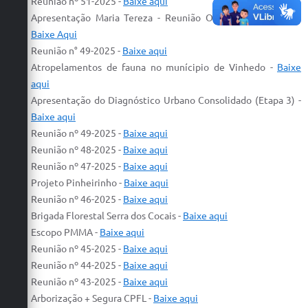
Reunião nº 51-2025 -
Baixe aqui
Carta de Serviços
Apresentação Maria Tereza - Reunião Ordinária Setembro
-
Arquivos para Download
Baixe Aqui
Reunião n° 49-2025 -
Baixe aqui
Galeria de Vídeos
Atropelamentos de fauna no munícipio de Vinhedo -
Baixe
aqui
Contas Públicas
Apresentação do Diagnóstico Urbano Consolidado (Etapa 3) -
Baixe aqui
Legislação
Reunião nº 49-2025 -
Baixe aqui
Links Úteis
Reunião nº 48-2025 -
Baixe aqui
Reunião nº 47-2025 -
Baixe aqui
Serviços Online
Projeto Pinheirinho -
Baixe aqui
Reunião nº 46-2025 -
Baixe aqui
Brigada Florestal Serra dos Cocais -
Baixe aqui
Escopo PMMA -
Baixe aqui
Reunião nº 45-2025 -
Baixe aqui
Reunião nº 44-2025 -
Baixe aqui
Reunião nº 43-2025 -
Baixe aqui
Arborização + Segura CPFL -
Baixe aqui