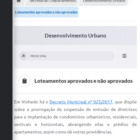
Secretarias
Secretarias / Departamentos
Desenvolvimento Urbano
Loteamentos aprovados e não aprovados
Telefones
Licitações
Desenvolvimento Urbano
Transparência
Concursos e Processos Seletivos
PRINCIPAL
Inclusão e Acessibilidade
Tributos Online
Loteamentos aprovados e não aprovados
Cidadão
Em Vinhedo há o
Decreto Municipal nº 025/2017,
que dispõe
Transporte Coletivo Municipal (Horários e
sobre a prorrogação da suspensão de emissão de diretrizes
Itinerários)
para a implantação de condomínios urbanísticos, residenciais,
Normas e Legislação
verticais e horizontais, abrangendo vilas e prédios de
apartamentos, assim como dá outras providências.
Diário Oficial