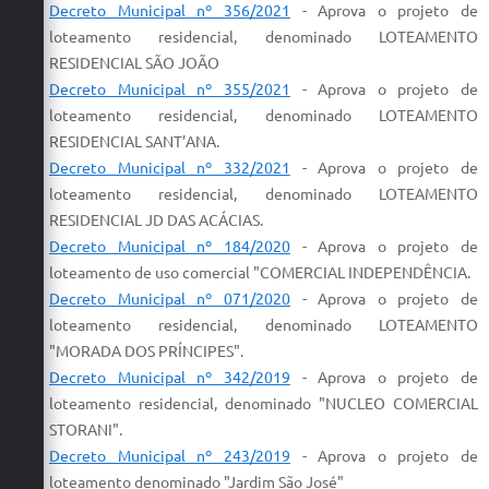
Carta de Serviços
Decreto Municipal nº 356/2021
-
Aprova
o
projeto
de
loteamento
residencial, denominado
LOTEAMENTO
Arquivos para Download
RESIDENCIAL SÃO JOÃO
Decreto Municipal nº
355/2021
-
Aprova
o
projeto
de
Galeria de Vídeos
loteamento
residencial, denominado
LOTEAMENTO
RESIDENCIAL SANT’ANA.
Contas Públicas
Decreto Municipal nº 332/2021
-
Aprova
o
projeto
de
Legislação
loteamento
residencial, denominado
LOTEAMENTO
RESIDENCIAL JD DAS ACÁCIAS.
Links Úteis
Decreto Municipal nº
184/2020
-
Aprova
o
projeto
de
loteamento
de uso comercial "COMERCIAL INDEPENDÊNCIA.
Serviços Online
Decreto Municipal nº 071/2020
-
Aprova
o
projeto
de
loteamento
residencial, denominado
LOTEAMENTO
"MORADA DOS PRÍNCIPES".
Decreto Municipal nº 342/2019
-
Aprova
o
projeto
de
loteamento
residencial, denominado "NUCLEO COMERCIAL
STORANI".
Decreto Municipal nº
243/2019
-
Aprova
o
projeto
de
loteamento
denominado "Jardim São José"