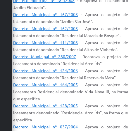
Decreto Municipal nº 184/2008
- Re
aprova
o "
Loteamento
Jardim Eldorado".
Decreto Municipal nº 167/2008
-
Aprova
o
projeto
de
loteamento
denominado "Jardim São José".
Decreto Municipal nº
162/2008
-
Aprova
o
projeto
de
loteamento
denominado "
Residencial
Morada do Bosque".
Decreto Municipal nº
111/2008
-
Aprova
o
projeto
de
loteamento
denominado "
Residencial
Altos de Vinhedo".
Decreto Municipal nº
280/2007
- Re
aprova
o
projeto
de
Loteamento
denominado "
Residencial
Arco-Íris"
Decreto Municipal nº
124/2006
-
Aprova
o
projeto
de
loteamento
denominado "
Residencial
Reserva da Mata".
Decreto Municipal nº 164/2005
- Aprova
o
projeto
de
Loteamento
Residencial
denominado Vida Nova III, na forma
que especifica.
Decreto Municipal nº 128/2005
- Aprova
o
projeto
de
loteamento
denominado "
Residencial
Arco-Íris", na forma que
especifica.
Decreto Municipal nº 037/2004
-
Aprova
o
projeto
de