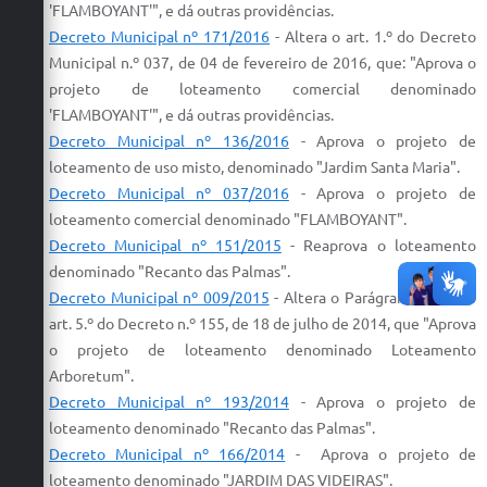
'FLAMBOYANT'", e dá outras providências.
Decreto Municipal nº 171/2016
- Altera o art. 1.º do Decreto
Municipal n.º 037, de 04 de fevereiro de 2016, que: "
Aprova
o
projeto
de
loteamento
comercial denominado
'FLAMBOYANT'", e dá outras providências.
Decreto Municipal nº 136/2016
-
Aprova
o
projeto
de
loteamento
de uso misto, denominado "Jardim Santa Maria".
Decreto Municipal nº 037/2016
-
Aprova
o
projeto
de
loteamento
comercial denominado "FLAMBOYANT".
Decreto Municipal nº 151/2015
- Re
aprova
o
loteamento
denominado "Recanto das Palmas".
Decreto Municipal nº 009/2015
- Altera o Parágrafo único do
art. 5.º do Decreto n.º 155, de 18 de julho de 2014, que "
Aprova
o
projeto
de
loteamento
denominado
Loteamento
Arboretum".
Decreto Municipal nº 193/2014
-
Aprova
o
projeto
de
loteamento
denominado "Recanto das Palmas".
Decreto Municipal nº 166/2014
-
Aprova
o
projeto
de
loteamento
denominado "JARDIM DAS VIDEIRAS".