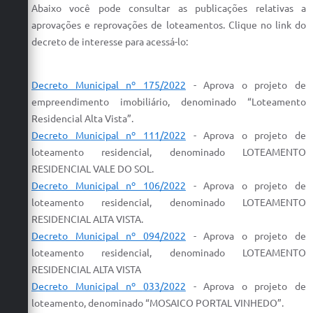
Abaixo você pode consultar as publicações relativas a
Defesa Civil
aprovações e reprovações de loteamentos. Clique no link do
decreto de interesse para acessá-lo:
Convênios Terceiro Setor
Sistema de Protocolo
Decreto Municipal nº 175/2022
-
Aprova
o
projeto
de
empreendimento imobiliário, denominado “
Loteamento
Poupatempo
Residencial Alta Vista”.
Fala.BR
Decreto Municipal nº 111/2022
- Aprova
o
projeto
de
loteamento
residencial, denominado
LOTEAMENTO
Listagem dos CEPs de Vinhedo
RESIDENCIAL VALE DO SOL.
Decreto Municipal nº 106/2022
-
Aprova
o
projeto
de
Acesso à Informação
loteamento
residencial
, denominado
LOTEAMENTO
RESIDENCIAL
ALTA VISTA.
Contratos
Decreto Municipal nº 094/2022
-
Aprova
o
projeto
de
Associação dos Servidores Públicos Municipais de
loteamento
residencial, denominado
LOTEAMENTO
Vinhedo
RESIDENCIAL ALTA VISTA
Decreto Municipal nº
033/2022
-
Aprova
o
projeto
de
Audiências Públicas
loteamento
, denominado “MOSAICO PORTAL VINHEDO”.