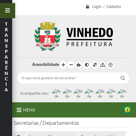
Login / Cadastro
T
R
A
N
S
P
A
R
Acessibilidade
Ê
N
C
I
A
Acompanhe-nos:
MENU
Secretarias / Departamentos
A Prefeitura