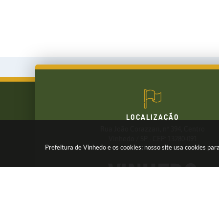
LOCALIZAÇÃO
Rua João Corazzari, nº 394, Centro
FALE CONOSCO
Vinhedo / SP - CEP: 13280-091
Prefeitura de Vinhedo e os cookies: nosso site usa cookies p
(19) 3826-7800
Receba os Informativos da Prefeitura,
Cadastre seu e-mail em nossas
NEWSLETTER