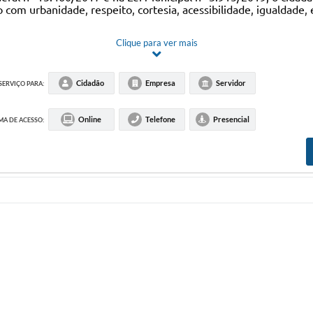
m urbanidade, respeito, cortesia, acessibilidade, igualdade, ef
Clique para ver mais
h00, nos canais:
orazzari, 394, Centro, Vinhedo, Cep: 13280-091;
Cidadão
Empresa
Servidor
SERVIÇO PARA:
o (Carta,
e-mail
, ou
Fala.BR
).
Online
Telefone
Presencial
A DE ACESSO: