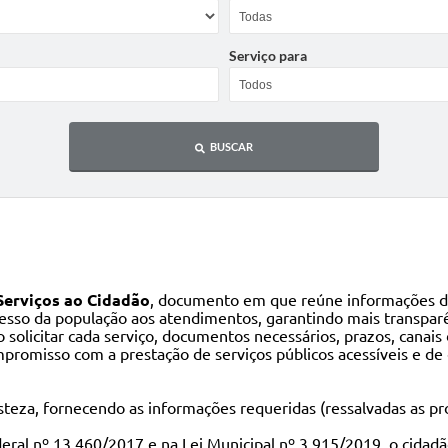
Serviço para
BUSCAR
Serviços ao Cidadão
, documento em que reúne informações de
acesso da população aos atendimentos, garantindo mais transparê
 solicitar cada serviço, documentos necessários, prazos, canai
promisso com a prestação de serviços públicos acessíveis e de 
eza, fornecendo as informações requeridas (ressalvadas as prot
eral nº 13.460/2017 e na Lei Municipal nº 3.915/2019, o cidadão