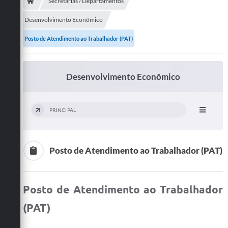
Secretarias
Secretarias / Departamentos
Desenvolvimento Econômico
Telefones
Posto de Atendimento ao Trabalhador (PAT)
Licitações
Transparência
Desenvolvimento Econômico
Concursos e Processos Seletivos
Inclusão e Acessibilidade
PRINCIPAL
Tributos Online
Posto de Atendimento ao Trabalhador (PAT)
Cidadão
Transporte Coletivo Municipal (Horários e
Itinerários)
Posto de Atendimento ao Trabalhador
Normas e Legislação
(PAT)
Diário Oficial