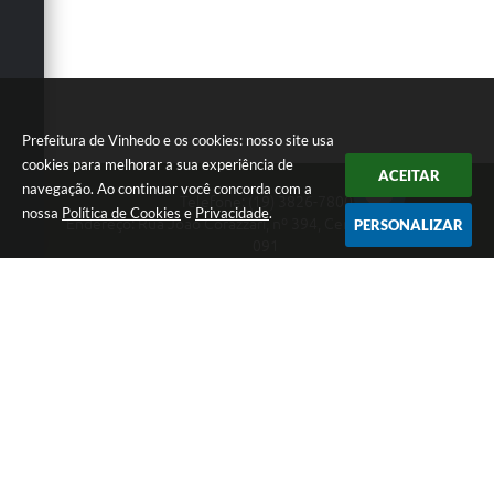
Prefeitura de Vinhedo e os cookies: nosso site usa
cookies para melhorar a sua experiência de
ACEITAR
navegação. Ao continuar você concorda com a
Telefone: (19) 3826-7800
nossa
Política de Cookies
e
Privacidade
.
Endereço: Rua João Corazzari, nº 394, Centro | CEP: 13280-
PERSONALIZAR
091
Atendimento das 8 às 17 horas, de segunda a sexta-feira
CNPJ: 46.446.696/0001-85
Prefeitura de Vinhedo
Versão do Sistema:
3.5.3 - 19/06/2026
Portal atualizado em:
06/08/2026 17:25
Dados Abertos