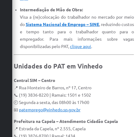
Carta de Serviços
Intermediação de Mão de Obra:
Arquivos para Download
Visa a (re)colocação do trabalhador no mercado por meio
do
Sistema Nacional de Emprego – SINE
, reduzindo custos
Galeria de Vídeos
e tempo tanto para o trabalhador quanto para o
empregador. Para mais informações sobre vagas
Contas Públicas
disponibilizadas pelo PAT,
clique aqui
.
Legislação
Unidades do PAT em Vinhedo
Links Úteis
Serviços Online
Central SIM – Centro
📍 Rua Monteiro de Barros, nº 17, Centro
📞 (19) 3836-8220 | Ramais: 1501 e 1502
🕗 Segunda a sexta, das 08h00 às 17h00
📧
patemprego@vinhedo.sp.gov.br
Prefeitura na Capela – Atendimento Cidadão Capela
📍 Estrada da Capela, nº 2.555, Capela
📞 (19) 3876-8700 | Ramal: 1434