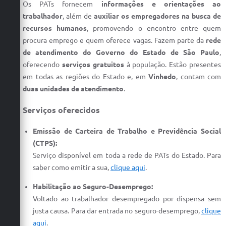
Os PATs fornecem
informações e orientações ao
Defesa Civil
trabalhador
, além de
auxiliar os empregadores na busca de
recursos humanos
, promovendo o encontro entre quem
Convênios Terceiro Setor
procura emprego e quem oferece vagas. Fazem parte da
rede
de atendimento do Governo do Estado de São Paulo
,
Sistema de Protocolo
oferecendo
serviços gratuitos
à população. Estão presentes
em todas as regiões do Estado e, em
Vinhedo
, contam com
Poupatempo
duas unidades de atendimento
.
Fala.BR
Serviços oferecidos
Listagem dos CEPs de Vinhedo
Emissão de Carteira de Trabalho e Previdência Social
Acesso à Informação
(CTPS):
Serviço disponível em toda a rede de PATs do Estado. Para
Contratos
saber como emitir a sua,
clique aqui
.
Associação dos Servidores Públicos Municipais de
Habilitação ao Seguro-Desemprego:
Vinhedo
Voltado ao trabalhador desempregado por dispensa sem
Audiências Públicas
justa causa. Para dar entrada no seguro-desemprego,
clique
aqui
.