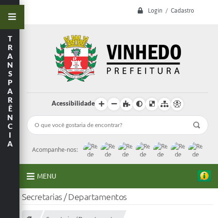
Login / Cadastro
T
R
A
N
S
P
A
R
Acessibilidade
Ê
N
C
I
A
Acompanhe-nos:
MENU
Secretarias / Departamentos
A Prefeitura