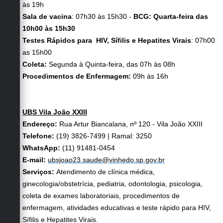
às 19h
Sala de vacina
: 07h30 às 15h30 -
BCG: Quarta-feira das
10h00 às 15h30
Testes Rápidos para HIV, Sífilis e Hepatites Virais
: 07h00
as 15h00
Coleta:
Segunda à Quinta-feira, das 07h às 08h
Procedimentos de Enfermagem:
09h às 16h
UBS Vila João XXIII
Endereço:
Rua Artur Biancalana, nº 120 - Vila João XXIII
Telefone:
(19) 3826-7499 | Ramal: 3250
WhatsApp:
(11) 91481-0454
E-mail:
ubsjoao23.saude@vinhedo.sp.gov.br
Serviços:
Atendimento de clínica médica,
ginecologia/obstetrícia, pediatria, odontologia, psicologia,
coleta de exames laboratoriais, procedimentos de
enfermagem, atividades educativas e teste rápido para HIV,
Sífilis e Hepatites Virais.