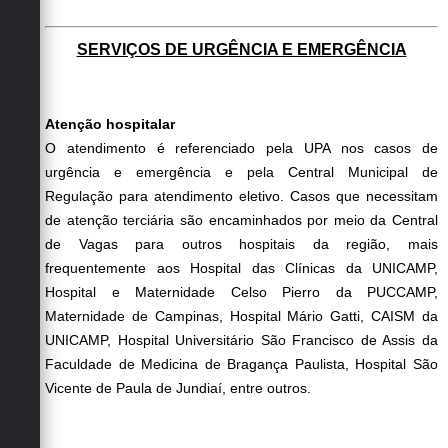
Defesa Civil
SERVIÇOS DE URGÊNCIA E EMERGÊNCIA
Convênios Terceiro Setor
Sistema de Protocolo
Atenção hospitalar
O atendimento é referenciado pela UPA nos casos de
Poupatempo
urgência e emergência e pela Central Municipal de
Fala.BR
Regulação para atendimento eletivo. Casos que necessitam
de atenção terciária são encaminhados por meio da Central
Listagem dos CEPs de Vinhedo
de Vagas para outros hospitais da região, mais
frequentemente aos Hospital das Clínicas da UNICAMP,
Acesso à Informação
Hospital e Maternidade Celso Pierro da PUCCAMP,
Maternidade de Campinas, Hospital Mário Gatti, CAISM da
Contratos
UNICAMP, Hospital Universitário São Francisco de Assis da
Associação dos Servidores Públicos Municipais de
Faculdade de Medicina de Bragança Paulista, Hospital São
Vinhedo
Vicente de Paula de Jundiaí, entre outros.
Audiências Públicas