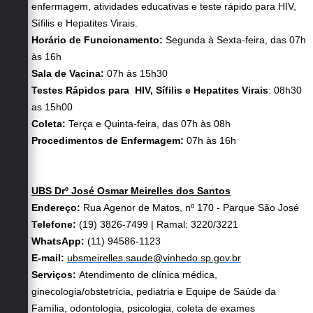
enfermagem, atividades educativas e teste rápido para HIV,
Sífilis e Hepatites Virais.
Horário de Funcionamento:
Segunda à Sexta-feira, das 07h
às 16h
Sala de Vacina:
07h às 15h30
Testes Rápidos para HIV, Sífilis e Hepatites Virais
: 08h30
as 15h00
Coleta:
Terça e Quinta-feira, das 07h às 08h
Procedimentos de Enfermagem:
07h às 16h
UBS Drº José Osmar Meirelles dos Santos
Endereço:
Rua Agenor de Matos, nº 170 - Parque São José
Telefone:
(19) 3826-7499 | Ramal: 3220/3221
WhatsApp:
(11) 94586-1123
E-mail:
ubsmeirelles.saude@vinhedo.sp.gov.br
Serviços:
Atendimento de clínica médica,
ginecologia/obstetrícia, pediatria e Equipe de Saúde da
Família, odontologia, psicologia, coleta de exames