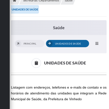
Secretarias
Secretarias / Departamentos
Saúde
UNIDADES DE SAÚDE
Telefones
Licitações
Saúde
Transparência
Concursos e Processos Seletivos
PRINCIPAL
UNIDADES DE SAÚDE
Inclusão e Acessibilidade
Tributos Online
UNIDADES DE SAÚDE
Cidadão
Transporte Coletivo Municipal (Horários e
Itinerários)
Listagem com endereços, telefones e e-mails de contato e os
horários de atendimento das unidades que integram a Rede
Normas e Legislação
Municipal de Saúde, da Prefeitura de Vinhedo
Diário Oficial