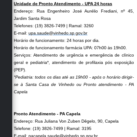
Carta de Serviços
Unidade de Pronto Atendimento - UPA 24 horas
Endereço: Rua Engenheiro José Aurélio Frediani, nº 45,
Arquivos para Download
Jardim Santa Rosa
Telefones: (19) 3826-7499 | Ramal: 3260
Galeria de Vídeos
E-mail:
upa.saude@vinhedo.sp.gov.br
Contas Públicas
Horário de funcionamento: 24 horas por dia.
Horário de funcionamento farmácia UPA: 07h00 às 19h00.
Legislação
Serviços: Atendimento de urgência e emergência de clínico
geral e pediatria*, atendimento de profilaxia pós exposição
Links Úteis
(PEP).
*Pediatria: todos os dias até as 19h00 - após o horário dirigir-
Serviços Online
se à Santa Casa de Vinhedo ou Pronto atendimento - PA
Capela
Pronto Atendimento - PA Capela
Endereço: Rua Juliana Von Zuben Dêgelo, 90, Capela
Telefone:
(19) 3826-7499 | Ramal:
3195
E-mail:
pacapela.saude@vinhedo.sp.gov.br