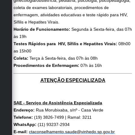
ginecologia/obstetrícia, pediatria, psicologia, psicopedagogia,
coleta de exames laboratoriais, procedimentos de
enfermagem, atividades educativas e teste rápido para HIV,
Sífilis e Hepatites Virais.
Horário de Funcionamento:
Segunda à Sexta-feira, das 07h
às 19h
Testes Rápidos para HIV, Sífilis e Hepatites Virais:
08h00
as 15h00
Coleta:
Terça à Sexta-feira, das 07h às 08h
Procedimentos de Enfermagem:
07h às 16h
ATENÇÃO ESPECIALIZADA
SAE - Serviço de Assistência Especializada
Endereço:
Rua Morubixaba, s/nº - Casa Verde
Telefone:
(19) 3826-7499 | Ramal: 3211
WhatsApp:
(11) 93237-2934
E-mail:
ctaconselhamento.saude@vinhedo.sp.gov.br