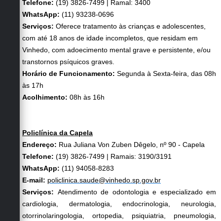
Telefone:
(19) 3826-7499 | Ramal: 3400
WhatsApp:
(11) 93238-0696
Serviços:
Oferece tratamento às crianças e adolescentes,
com até 18 anos de idade incompletos, que residam em
Vinhedo, com adoecimento mental grave e persistente, e/ou
transtornos psíquicos graves.
Horário de Funcionamento:
Segunda à Sexta-feira, das 08h
às 17h
Acolhimento:
08h às 16h
Policlínica da Capela
Endereço:
Rua Juliana Von Zuben Dêgelo, nº 90 - Capela
Telefone:
(19) 3826-7499 | Ramais: 3190/3191
WhatsApp:
(11) 94058-8283
E-mail:
policlinica.saude@vinhedo.sp.gov.br
Serviços:
Atendimento de odontologia e especializado em
cardiologia, dermatologia, endocrinologia, neurologia,
otorrinolaringologia, ortopedia, psiquiatria, pneumologia,