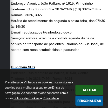
Endereço: Avenida João Páffaro, nº 1615, Pinheirinho
Telefones: (19) 3886-6059 e 3876-2346 | (19) 3826-7499 -
Ramais: 3026, 3027
Horário de atendimento: de segunda a sexta-feira, das 07h30
às 16h30
E-mail:
regula.saude@vinhedo.sp.gov.br
Serviços: elabora, executa e controla agenda diária de
serviço de transporte de pacientes usuários do SUS local, de
acordo com rotas estabelecidas e pactuadas.
Ouvidoria SUS
Endereço: Rua Monteiro de Barros, nº 530, Centro
Telefone: (19) 3826-7499 | Ramal: 3034
Prefeitura de Vinhedo e os cookies: nosso site usa
E-mail:
ouvidoria.sus@vinhedo.sp.gov.br
cookies para melhorar a sua experiência de
ACEITAR
Horário de atendimento: 08h00 às 12h00 e 13h30 às 16h30,
navegação. Ao continuar você concorda com a
de segunda a sexta-feira
nossa
Política de Cookies
e
Privacidade
.
PERSONALIZAR
Serviços: informação e ouvidoria para o usuário do SUS em
Vinhedo, além de acesso e fluxos assistenciais de consultas e