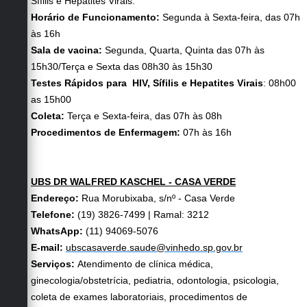
Sífilis e Hepatites Virais.
Horário de Funcionamento:
Segunda à Sexta-feira, das 07h
às 16h
Sala de vacina:
Segunda, Quarta, Quinta das 07h às
15h30/Terça e Sexta das 08h30 às 15h30
Testes Rápidos para HIV, Sífilis e Hepatites Virais
: 08h00
as 15h00
Coleta:
Terça e Sexta-feira, das 07h às 08h
Procedimentos de Enfermagem:
07h às 16h
UBS DR WALFRED KASCHEL - CASA VERDE
Endereço:
Rua Morubixaba, s/nº - Casa Verde
Telefone:
(19) 3826-7499 | Ramal: 3212
WhatsApp:
(11) 94069-5076
E-mail:
ubscasaverde.saude@vinhedo.sp.gov.br
Serviços:
Atendimento de clínica médica,
ginecologia/obstetrícia, pediatria, odontologia, psicologia,
coleta de exames laboratoriais, procedimentos de