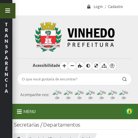
Login / Cadastro
T
R
A
N
S
P
A
R
Acessibilidade
Ê
N
C
I
A
Acompanhe-nos:
MENU
Secretarias / Departamentos
A Prefeitura