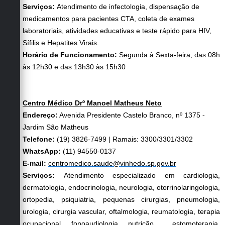
Serviços:
Atendimento de infectologia, dispensação de
medicamentos para pacientes CTA, coleta de exames
laboratoriais, atividades educativas e teste rápido para HIV,
Sífilis e Hepatites Virais.
Horário de Funcionamento:
Segunda à Sexta-feira, das 08h
às 12h30 e das 13h30 às 15h30
Centro Médico Drº Manoel Matheus Neto
Endereço:
Avenida Presidente Castelo Branco, nº 1375 -
Jardim São Matheus
Telefone:
(19) 3826-7499 | Ramais: 3300/3301/3302
WhatsApp:
(11) 94550-0137
E-mail:
centromedico.saude@vinhedo.sp.gov.br
Serviços:
Atendimento especializado em cardiologia,
dermatologia, endocrinologia, neurologia, otorrinolaringologia,
ortopedia, psiquiatria, pequenas cirurgias, pneumologia,
urologia, cirurgia vascular, oftalmologia, reumatologia, terapia
ocupacional, fonoaudiologia, nutrição, estomoterapia,