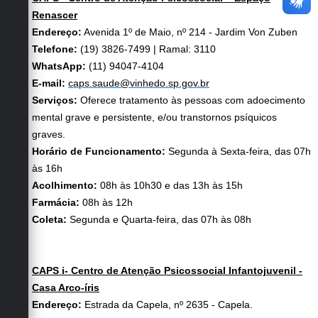
Renascer
Endereço:
Avenida 1º de Maio, nº 214 - Jardim Von Zuben
Telefone:
(19) 3826-7499 | Ramal: 3110
WhatsApp:
(11) 94047-4104
E-mail:
caps.saude@vinhedo.sp.gov.br
Serviços:
Oferece tratamento às pessoas com adoecimento
mental grave e persistente, e/ou transtornos psíquicos
graves.
Horário de Funcionamento:
Segunda à Sexta-feira, das 07h
às 16h
Acolhimento:
08h às 10h30 e das 13h às 15h
Farmácia:
08h às 12h
Coleta:
Segunda e Quarta-feira, das 07h às 08h
CAPS i- Centro de Atenção Psicossocial Infantojuvenil -
Casa Arco-íris
Endereço:
Estrada da Capela, nº 2635 - Capela.