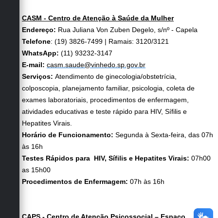
CASM - Centro de Atenção à Saúde da Mulher
Endereço:
Rua Juliana Von Zuben Degelo, s/nº - Capela
Telefone
: (19) 3826-7499 | Ramais: 3120/3121
WhatsApp:
(11) 93232-3147
E-mail:
casm.saude@vinhedo.sp.gov.br
Serviços:
Atendimento de ginecologia/obstetrícia,
colposcopia, planejamento familiar, psicologia, coleta de
exames laboratoriais, procedimentos de enfermagem,
atividades educativas e teste rápido para HIV, Sífilis e
Hepatites Virais.
Horário de Funcionamento:
Segunda à Sexta-feira, das 07h
às 16h
Testes Rápidos para HIV, Sífilis e Hepatites Virais:
07h00
as 15h00
Procedimentos de Enfermagem:
07h às 16h
CAPS - Centro de Atenção Psicossocial – Espaço