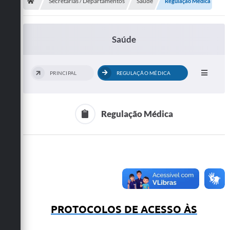
Secretarias
Secretarias / Departamentos
Saúde
Regulação Médica
Telefones
Saúde
Licitações
Transparência
PRINCIPAL
REGULAÇÃO MÉDICA
Concursos e Processos Seletivos
Inclusão e Acessibilidade
Regulação Médica
Tributos Online
Cidadão
Transporte Coletivo Municipal (Horários e
Itinerários)
Normas e Legislação
PROTOCOLOS DE ACESSO ÀS
Diário Oficial