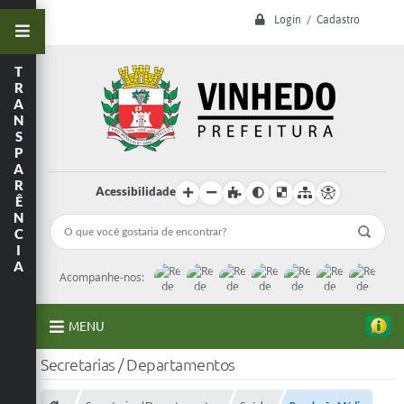
Login / Cadastro
T
R
A
N
S
P
A
R
Acessibilidade
Ê
N
C
I
A
Acompanhe-nos:
MENU
Secretarias / Departamentos
A Prefeitura