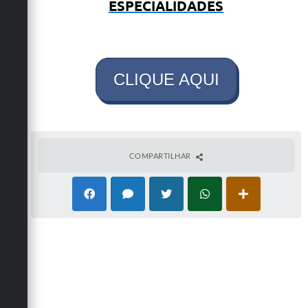
ESPECIALIDADES
Defesa Civil
Convênios Terceiro Setor
CLIQUE AQUI
Sistema de Protocolo
Poupatempo
Fala.BR
COMPARTILHAR
Listagem dos CEPs de Vinhedo
Acesso à Informação
Contratos
Associação dos Servidores Públicos Municipais de
Vinhedo
Audiências Públicas