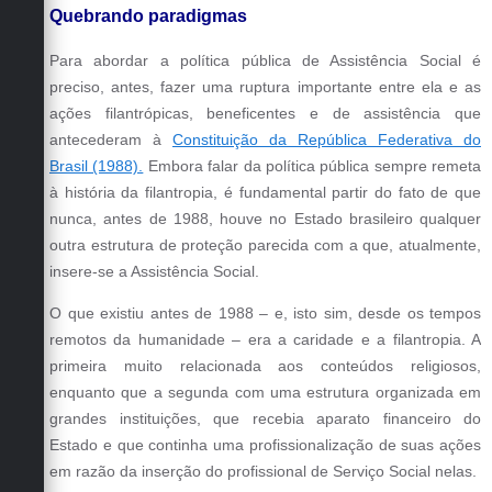
Quebrando paradigmas
Defesa Civil
Para abordar a política pública de Assistência Social é
Convênios Terceiro Setor
preciso, antes, fazer uma ruptura importante entre ela e as
ações filantrópicas, beneficentes e de assistência que
Sistema de Protocolo
antecederam à
Constituição da República Federativa do
Brasil (1988).
Embora falar da política pública sempre remeta
Poupatempo
à história da filantropia, é fundamental partir do fato de que
Fala.BR
nunca, antes de 1988, houve no Estado brasileiro qualquer
outra estrutura de proteção parecida com a que, atualmente,
Listagem dos CEPs de Vinhedo
insere-se a Assistência Social.
Acesso à Informação
O que existiu antes de 1988 – e, isto sim, desde os tempos
remotos da humanidade – era a caridade e a filantropia. A
Contratos
primeira muito relacionada aos conteúdos religiosos,
enquanto que a segunda com uma estrutura organizada em
Associação dos Servidores Públicos Municipais de
Vinhedo
grandes instituições, que recebia aparato financeiro do
Estado e que continha uma profissionalização de suas ações
Audiências Públicas
em razão da inserção do profissional de Serviço Social nelas.