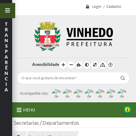
Login / Cadastro
T
R
A
N
S
P
A
R
Acessibilidade
Ê
N
C
I
A
Acompanhe-nos:
MENU
Secretarias / Departamentos
A Prefeitura