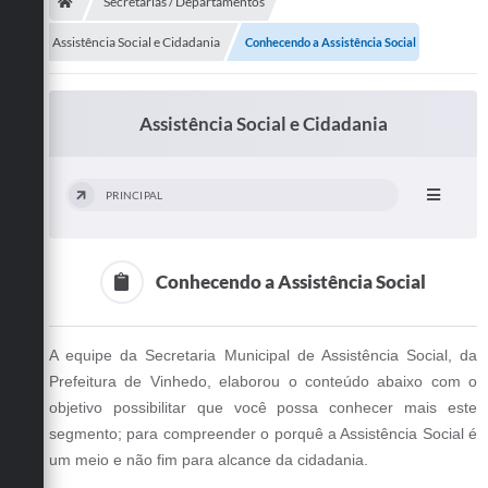
Secretarias
Secretarias / Departamentos
Assistência Social e Cidadania
Conhecendo a Assistência Social
Telefones
Licitações
Assistência Social e Cidadania
Transparência
Concursos e Processos Seletivos
PRINCIPAL
Inclusão e Acessibilidade
Tributos Online
Conhecendo a Assistência Social
Cidadão
A equipe da Secretaria Municipal de Assistência Social, da
Transporte Coletivo Municipal (Horários e
Prefeitura de Vinhedo, elaborou o conteúdo abaixo com o
Itinerários)
objetivo possibilitar que você possa conhecer mais este
Normas e Legislação
segmento; para compreender o porquê a Assistência Social é
um meio e não fim para alcance da cidadania.
Diário Oficial