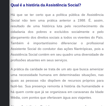
Carta de Serviços
Qual é a história da Assistência Social?
Arquivos para Download
Há que se ter certo que a política pública de Assistência
Social não tem uma prática anterior a 1988. É, assim,
Galeria de Vídeos
resultado de uma histórica luta pelo reconhecimento da
Contas Públicas
cidadania dos pobres e excluídos socialmente e pelo
alargamento dos direitos sociais a todos os viventes do País.
Legislação
Também é importantíssimo diferenciar o profissional
Assistente Social do condutor das ações filantrópicas, pois a
Links Úteis
Assistência Social contém em seu quadro uma diversidade de
Serviços Online
profissões atuantes em seus serviços.
A prática da caridade se trata de um ato que busca amenizar
uma necessidade humana em determinadas situações, nas
quais as pessoas não dispõem de recursos próprios para
fazê-las. Sua presença remonta à história da humanidade e
há quem conte que já se organizava em caravanas da Idade
Média, com pontos que ofertavam água aos viajantes.