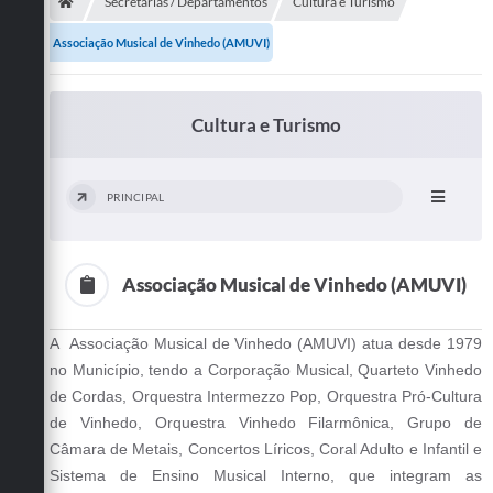
Secretarias
Secretarias / Departamentos
Cultura e Turismo
Associação Musical de Vinhedo (AMUVI)
Telefones
Licitações
Cultura e Turismo
Transparência
Concursos e Processos Seletivos
PRINCIPAL
Inclusão e Acessibilidade
Tributos Online
Associação Musical de Vinhedo (AMUVI)
Cidadão
A Associação Musical de Vinhedo (AMUVI) atua desde 1979
no Município, tendo a Corporação Musical, Quarteto Vinhedo
Transporte Coletivo Municipal (Horários e
Itinerários)
de Cordas, Orquestra Intermezzo Pop, Orquestra Pró-Cultura
de Vinhedo, Orquestra Vinhedo Filarmônica, Grupo de
Normas e Legislação
Câmara de Metais, Concertos Líricos, Coral Adulto e Infantil e
Sistema de Ensino Musical Interno, que integram as
Diário Oficial