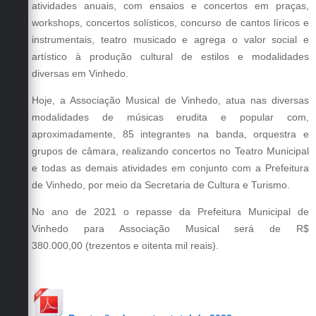
atividades anuais, com ensaios e concertos em praças,
Defesa Civil
workshops, concertos solísticos, concurso de cantos líricos e
instrumentais, teatro musicado e agrega o valor social e
Convênios Terceiro Setor
artístico à produção cultural de estilos e modalidades
diversas em Vinhedo.
Sistema de Protocolo
Hoje, a Associação Musical de Vinhedo, atua nas diversas
Poupatempo
modalidades de músicas erudita e popular com,
aproximadamente, 85 integrantes na banda, orquestra e
Fala.BR
grupos de câmara, realizando concertos no Teatro Municipal
Listagem dos CEPs de Vinhedo
e todas as demais atividades em conjunto com a Prefeitura
de Vinhedo, por meio da Secretaria de Cultura e Turismo.
Acesso à Informação
No ano de 2021 o repasse da Prefeitura Municipal de
Contratos
Vinhedo para Associação Musical será de R$
380.000,00 (trezentos e oitenta mil reais).
Associação dos Servidores Públicos Municipais de
Vinhedo
Audiências Públicas