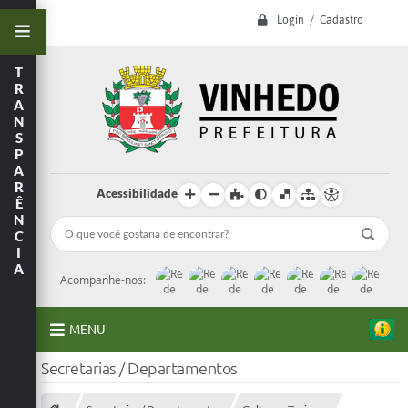
Login / Cadastro
T
R
A
N
S
P
A
R
Acessibilidade
Ê
N
C
I
A
Acompanhe-nos:
MENU
Secretarias / Departamentos
A Prefeitura