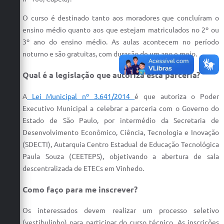
Defesa Civil
O curso é destinado tanto aos moradores que concluíram o
ensino médio quanto aos que estejam matriculados no 2º ou
Convênios Terceiro Setor
3º ano do ensino médio. As aulas acontecem no período
noturno e são gratuitas, com duração de um ano e meio.
Sistema de Protocolo
Qual é a legislação que autoriza esta parceria?
Poupatempo
A
Lei Municipal nº 3.641/2014
é que autoriza o Poder
Fala.BR
Executivo Municipal a celebrar a parceria com o Governo do
Listagem dos CEPs de Vinhedo
Estado de São Paulo, por intermédio da Secretaria de
Desenvolvimento Econômico, Ciência, Tecnologia e Inovação
Acesso à Informação
(SDECTI), Autarquia Centro Estadual de Educação Tecnológica
Paula Souza (CEETEPS), objetivando a abertura de sala
Contratos
descentralizada de ETECs em Vinhedo.
Associação dos Servidores Públicos Municipais de
Vinhedo
Como faço para me inscrever?
Audiências Públicas
Os interessados devem realizar um processo seletivo
(vestibulinho) para participar do curso técnico. As inscrições