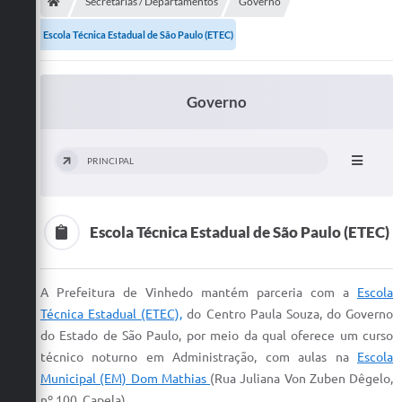
Secretarias
Secretarias / Departamentos
Governo
Escola Técnica Estadual de São Paulo (ETEC)
Telefones
Licitações
Governo
Transparência
Concursos e Processos Seletivos
PRINCIPAL
Inclusão e Acessibilidade
Tributos Online
Escola Técnica Estadual de São Paulo (ETEC)
Cidadão
A Prefeitura de Vinhedo mantém parceria com a
Escola
Transporte Coletivo Municipal (Horários e
Técnica Estadual (ETEC),
do Centro Paula Souza, do Governo
Itinerários)
do Estado de São Paulo, por meio da qual oferece um curso
Normas e Legislação
técnico noturno em Administração, com aulas na
Escola
Municipal (EM) Dom Mathias
(Rua Juliana Von Zuben Dêgelo,
Diário Oficial
nº 100, Capela).