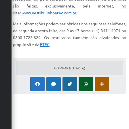
Carta de Serviços
são feitas, exclusivamente, pela internet, no
site:
www.vestibulinhoetec.com.br
.
Arquivos para Download
Mais informações podem ser obtidas nos seguintes telefones,
Galeria de Vídeos
de segunda a sexta-feira, das 9 às 17 horas: (11) 3471-4071 ou
Contas Públicas
0800-7722-829. Os resultados também são divulgados no
próprio site da
ETEC
.
Legislação
Links Úteis
COMPARTILHAR
Serviços Online