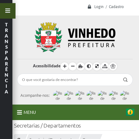
Login / Cadastro
T
R
A
N
S
P
A
R
Acessibilidade
Ê
N
C
I
A
Acompanhe-nos:
MENU
Secretarias / Departamentos
A Prefeitura