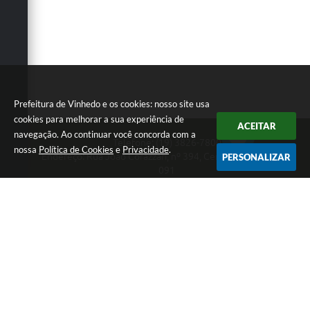
Prefeitura de Vinhedo e os cookies: nosso site usa
cookies para melhorar a sua experiência de
ACEITAR
navegação. Ao continuar você concorda com a
Telefone: (19) 3826-7800
nossa
Política de Cookies
e
Privacidade
.
Endereço: Rua João Corazzari, nº 394, Centro | CEP: 13280-
PERSONALIZAR
091
Atendimento das 8 às 17 horas, de segunda a sexta-feira
CNPJ: 46.446.696/0001-85
Prefeitura de Vinhedo
Versão do Sistema:
3.5.3 - 19/06/2026
Portal atualizado em:
07/08/2026 17:17
Dados Abertos