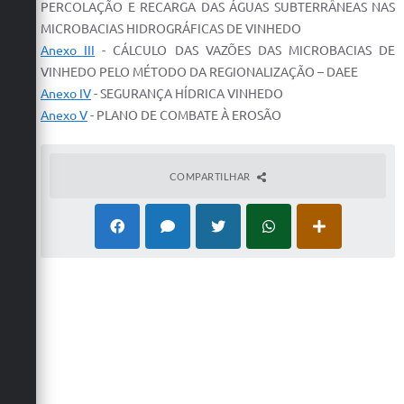
PERCOLAÇÃO E RECARGA DAS ÁGUAS SUBTERRÂNEAS NAS
Defesa Civil
MICROBACIAS HIDROGRÁFICAS DE VINHEDO
Anexo III
- CÁLCULO DAS VAZÕES DAS MICROBACIAS DE
Convênios Terceiro Setor
VINHEDO PELO MÉTODO DA REGIONALIZAÇÃO – DAEE
Anexo IV
- SEGURANÇA HÍDRICA VINHEDO
Sistema de Protocolo
Anexo V
- PLANO DE COMBATE À EROSÃO
Poupatempo
Fala.BR
COMPARTILHAR
Listagem dos CEPs de Vinhedo
Acesso à Informação
Contratos
Associação dos Servidores Públicos Municipais de
Vinhedo
Audiências Públicas