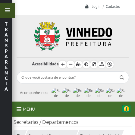
Login / Cadastro
T
R
A
N
S
P
A
R
Acessibilidade
Ê
N
C
I
A
Acompanhe-nos:
MENU
Secretarias / Departamentos
A Prefeitura