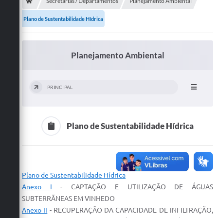
Secretarias
Secretarias / Departamentos
Planejamento Ambiental
Plano de Sustentabilidade Hídrica
Telefones
Licitações
Planejamento Ambiental
Transparência
Concursos e Processos Seletivos
PRINCIPAL
Inclusão e Acessibilidade
Tributos Online
Plano de Sustentabilidade Hídrica
Cidadão
Transporte Coletivo Municipal (Horários e
Itinerários)
Plano de Sustentabilidade Hídrica
Anexo I
- CAPTAÇÃO E UTILIZAÇÃO DE ÁGUAS
Normas e Legislação
SUBTERRÃNEAS EM VINHEDO
Anexo II
- RECUPERAÇÃO DA CAPACIDADE DE INFILTRAÇÃO,
Diário Oficial