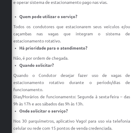
Carta de Serviços
e operar sistema de estacionamento pago nas vias.
Arquivos para Download
Quem pode utilizar o serviço?
Galeria de Vídeos
Todos os condutores que estacionarem seus veículos e/ou
caçambas nas vagas que integram o sistema de
Contas Públicas
estacionamento rotativo.
Há prioridade para o atendimento?
Legislação
Não, é por ordem de chegada.
Links Úteis
Quando solicitar?
Serviços Online
Quando o Condutor desejar fazer uso de vagas de
estacionamento rotativo durante o período/dias de
funcionamento.
Dias/Horários de funcionamento: Segunda à sexta-feira – das
9h às 17h e aos sábados das 9h às 13h.
Onde solicitar o serviço?
Nos 30 parquímetros, aplicativo Vago! para uso via telefonia
celular ou rede com 15 pontos de venda credenciada.