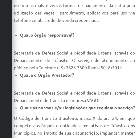
usuário as mais diversas formas de pagamento da tarifa pela
Defesa Civil
utilização das vagas - parquímetro, aplicativos para uso via
telefone celular, rede de venda credenciada.
Convênios Terceiro Setor
Sistema de Protocolo
Qual o órgão responsável?
Poupatempo
Secretaria de Defesa Social e Mobilidade Urbana, através do
Fala.BR
Departamento de Trânsito. O serviço de atendimento ao
público pelo Telefone (19) 3826-7800 Ramal 5018/5014.
Listagem dos CEPs de Vinhedo
Qual é o Órgão Prestador?
Acesso à Informação
Secretaria de Defesa Social e Mobilidade Urbana, através do
Contratos
Departamento de Trânsito e Empresa VAGO!
Quais as normas e/ou legislações que regulam o serviço?
Associação dos Servidores Públicos Municipais de
Vinhedo
O Código de Trânsito Brasileiro, inciso X do art. 24, em que
compete aos órgãos e entidades executivos de Trânsito dos
Audiências Públicas
Municípios, no âmbito de sua circunscrição, implantar, manter