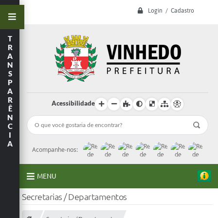
Login / Cadastro
T
R
A
N
S
P
A
R
Acessibilidade
Ê
N
C
I
A
Acompanhe-nos:
MENU
Secretarias / Departamentos
A Prefeitura