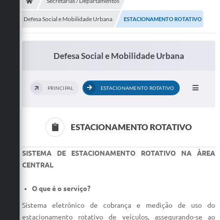
Secretarias
Secretarias / Departamentos
Defesa Social e Mobilidade Urbana
ESTACIONAMENTO ROTATIVO
Telefones
Licitações
Defesa Social e Mobilidade Urbana
Transparência
Concursos e Processos Seletivos
PRINCIPAL
ESTACIONAMENTO ROTATIVO
Inclusão e Acessibilidade
Tributos Online
ESTACIONAMENTO ROTATIVO
Cidadão
SISTEMA DE ESTACIONAMENTO ROTATIVO NA ÁREA
CENTRAL
Transporte Coletivo Municipal (Horários e
Itinerários)
O que é o serviço?
Normas e Legislação
Sistema eletrônico de cobrança e medição de uso do
Diário Oficial
estacionamento rotativo de veículos, assegurando-se ao