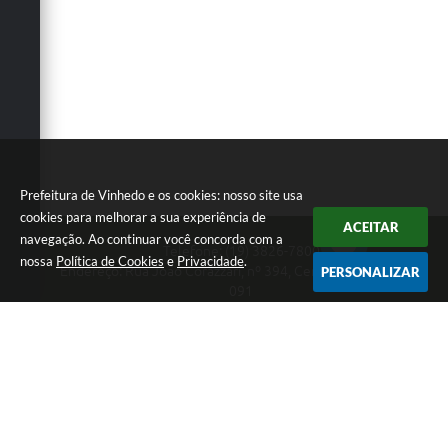
Prefeitura de Vinhedo e os cookies: nosso site usa
cookies para melhorar a sua experiência de
ACEITAR
navegação. Ao continuar você concorda com a
Telefone: (19) 3826-7800
nossa
Política de Cookies
e
Privacidade
.
Endereço: Rua João Corazzari, nº 394, Centro | CEP: 13280-
PERSONALIZAR
091
Atendimento das 8 às 17 horas, de segunda a sexta-feira
CNPJ: 46.446.696/0001-85
Prefeitura de Vinhedo
Versão do Sistema:
3.5.3 - 19/06/2026
Portal atualizado em:
07/08/2026 17:17