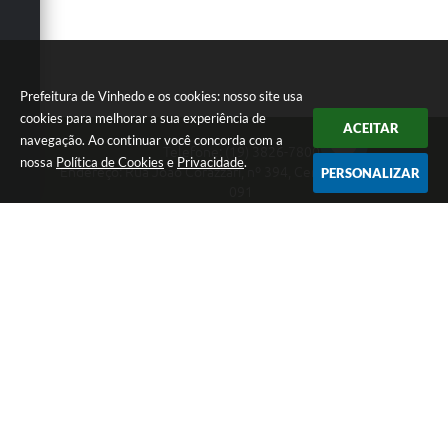
Prefeitura de Vinhedo e os cookies: nosso site usa
cookies para melhorar a sua experiência de
ACEITAR
navegação. Ao continuar você concorda com a
Telefone: (19) 3826-7800
nossa
Política de Cookies
e
Privacidade
.
Endereço: Rua João Corazzari, nº 394, Centro | CEP: 13280-
PERSONALIZAR
091
Atendimento das 8 às 17 horas, de segunda a sexta-feira
CNPJ: 46.446.696/0001-85
Prefeitura de Vinhedo
Versão do Sistema:
3.5.3 - 19/06/2026
Portal atualizado em:
05/08/2026 17:31
Dados Abertos
Copyright Instar - 2006-2026. Todos os direitos
reservados -
Instar Tecnologia