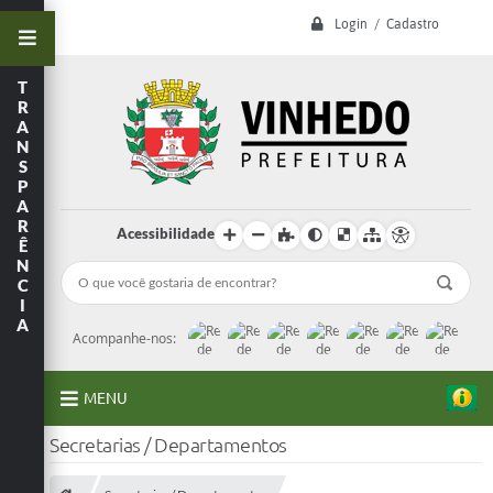
Login / Cadastro
T
R
A
N
S
P
A
R
Acessibilidade
Ê
N
C
I
A
Acompanhe-nos:
MENU
Secretarias / Departamentos
A Prefeitura