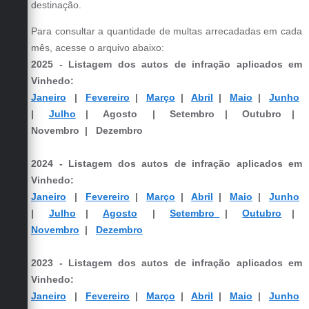
destinação.
Defesa Civil
Para consultar a quantidade de multas arrecadadas em cada
mês, acesse o arquivo abaixo:
Convênios Terceiro Setor
2025 - Listagem dos autos de infração aplicados em
Sistema de Protocolo
Vinhedo:
Janeiro
|
Fevereiro
|
Março
|
Abril
|
Maio
|
Junho
Poupatempo
|
Julho
| Agosto | Setembro | Outubro |
Novembro | Dezembro
Fala.BR
Listagem dos CEPs de Vinhedo
2024 - Listagem dos autos de infração aplicados em
Vinhedo:
Acesso à Informação
Janeiro
|
Fevereiro
|
Março
|
Abril
|
Maio
|
Junho
|
Julho
|
Agosto
|
Setembro
|
Outubro
|
Contratos
Novembro
|
Dezembro
Associação dos Servidores Públicos Municipais de
Vinhedo
2023 - Listagem dos autos de infração aplicados em
Vinhedo:
Audiências Públicas
Janeiro
|
Fevereiro
|
Março
|
Abril
|
Maio
|
Junho