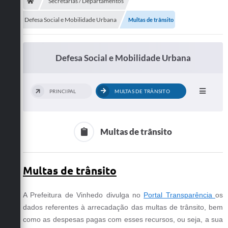
Secretarias
Secretarias / Departamentos
Defesa Social e Mobilidade Urbana
Multas de trânsito
Telefones
Licitações
Defesa Social e Mobilidade Urbana
Transparência
Concursos e Processos Seletivos
PRINCIPAL
MULTAS DE TRÂNSITO
Inclusão e Acessibilidade
Tributos Online
Multas de trânsito
Cidadão
Multas de trânsito
Transporte Coletivo Municipal (Horários e
Itinerários)
A Prefeitura de Vinhedo divulga no
Portal Transparência
os
Normas e Legislação
dados referentes à arrecadação das multas de trânsito, bem
como as despesas pagas com esses recursos, ou seja, a sua
Diário Oficial