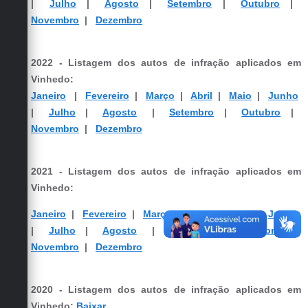
|
Julho
|
Agosto
|
Setembro
|
Outubro
|
Carta de Serviços
Novembro
|
Dezembro
Arquivos para Download
Galeria de Vídeos
2022 - Listagem dos autos de infração aplicados em
Vinhedo:
Contas Públicas
Janeiro
|
Fevereiro
|
Março
|
Abril
|
Maio
|
Junho
|
Julho
|
Agosto
|
Setembro
|
Outubro
|
Legislação
Novembro
|
Dezembro
Links Úteis
2021 - Listagem dos autos de infração aplicados em
Serviços Online
Vinhedo:
Janeiro
|
Fevereiro
|
Março
|
Abril
|
Maio
|
Junho
| ​
Julho
|
Agosto
|
Setembro
|
Outubro
|
Novembro
|
Dezembro
2020 - Listagem dos autos de infração aplicados em
Vinhedo:
Baixar