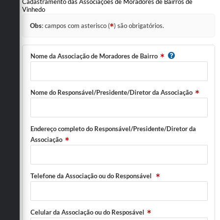
Cadastramento das Associações de Moradores de Bairros de
Vinhedo
Defesa Civil
Obs
: campos com asterisco (
) são obrigatórios.
Convênios Terceiro Setor
Sistema de Protocolo
Nome da Associação de Moradores de Bairro
Poupatempo
Nome do Responsável/Presidente/Diretor da Associação
Fala.BR
Listagem dos CEPs de Vinhedo
Endereço completo do Responsável/Presidente/Diretor da
Acesso à Informação
Associação
Contratos
Associação dos Servidores Públicos Municipais de
Telefone da Associação ou do Responsável
Vinhedo
Audiências Públicas
Celular da Associação ou do Resposável