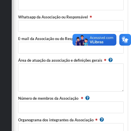
Carta de Serviços
Arquivos para Download
Whatsapp da Associação ou Responsável
Galeria de Vídeos
Contas Públicas
E-mail da Associação ou do Responsável
Legislação
Área de atuação da associação e definições gerais
Links Úteis
Serviços Online
Número de membros da Associação
Organograma dos integrantes da Associação