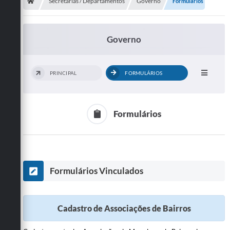
Secretarias
Secretarias / Departamentos
Governo
Formulários
Telefones
Governo
Licitações
Transparência
PRINCIPAL
FORMULÁRIOS
Concursos e Processos Seletivos
Inclusão e Acessibilidade
Formulários
Tributos Online
Cidadão
Formulários Vinculados
Transporte Coletivo Municipal (Horários e
Itinerários)
Normas e Legislação
Cadastro de Associações de Bairros
Diário Oficial