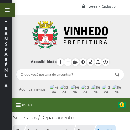
Login / Cadastro
T
R
A
N
S
P
A
R
Acessibilidade
Ê
N
C
I
A
Acompanhe-nos:
MENU
Secretarias / Departamentos
A Prefeitura