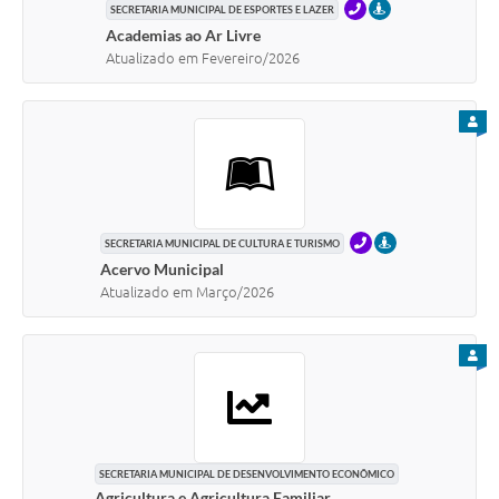
TELEFONE
PRESENCIAL
SECRETARIA MUNICIPAL DE ESPORTES E LAZER
Academias ao Ar Livre
Atualizado em Fevereiro/2026
PARA
TELEFONE
PRESENCIAL
SECRETARIA MUNICIPAL DE CULTURA E TURISMO
Acervo Municipal
Atualizado em Março/2026
PARA
SECRETARIA MUNICIPAL DE DESENVOLVIMENTO ECONÔMICO
Agricultura e Agricultura Familiar