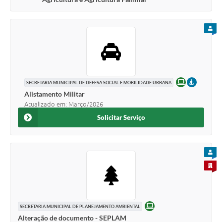
PARA
ONLINE
PRESENCI
SECRETARIA MUNICIPAL DE DEFESA SOCIAL E MOBILIDADE URBANA
Alistamento Militar
Atualizado em: Março/2026
Solicitar Serviço
PARA
PARA 
ONLINE
SECRETARIA MUNICIPAL DE PLANEJAMENTO AMBIENTAL
Alteração de documento - SEPLAM