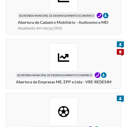
Carta de Serviços
Arquivos para Download
TELEFONE
PRESENCIAL
SECRETARIA MUNICIPAL DE DESENVOLVIMENTO ECONÔMICO
Abertura de Cadastro Mobiliário - Autônomo e MEI
Galeria de Vídeos
Atualizado em Março/2026
Contas Públicas
PARA
Legislação
PARA 
Links Úteis
Serviços Online
TELEFONE
PRESENCIAL
SECRETARIA MUNICIPAL DE DESENVOLVIMENTO ECONÔMICO
Abertura de Empresas ME, EPP e Ltda - VRE-REDESIM
PARA