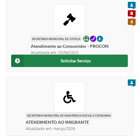
PARA
PARA 
PARA 
ONLINE
TELEFONE
PRESENCIAL
SECRETARIA MUNICIPAL DE JUSTIÇA
Atendimento ao Consumidor - PROCON
Atualizada em: 25/04/2025
Solicitar Serviço
PARA
SECRETARIA MUNICIPAL DE ASSISTÊNCIA SOCIAL E CIDADANIA
ATENDIMENTO AO IMIGRANTE
Atualizado em: março/2026