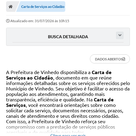
Secretarias
Carta de Serviços ao Cidadão
Telefones
Atualizado em: 31/07/2026 às 10h15
Licitações
BUSCA DETALHADA
Transparência
Concursos e Processos Seletivos
DADOS ABERTOS
Inclusão e Acessibilidade
A Prefeitura de Vinhedo disponibiliza a
Carta de
Tributos Online
Serviços ao Cidadão
, documento em que reúne
informações detalhadas sobre os serviços oferecidos pelo
Município de Vinhedo. Seu objetivo é facilitar o acesso da
Cidadão
população aos atendimentos, garantindo mais
transparência, eficiência e qualidade. Na
Carta de
Transporte Coletivo Municipal (Horários e
Serviços
, você encontrará orientações sobre como
Itinerários)
solicitar cada serviço, documentos necessários, prazos,
canais de atendimento e seus direitos como cidadão.
Normas e Legislação
Com isso, a Prefeitura de Vinhedo reforça seu
compromisso com a prestação de serviços públicos
Diário Oficial
acessíveis e de qualidade para todos.
Clique para ver mais