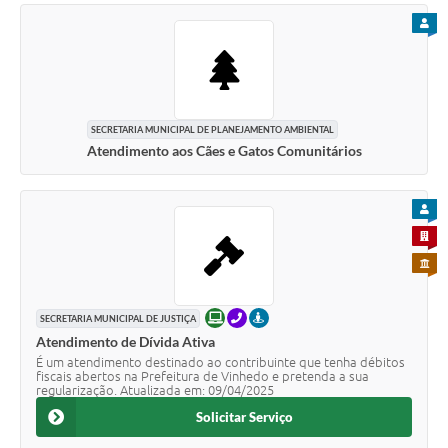
PARA
SECRETARIA MUNICIPAL DE PLANEJAMENTO AMBIENTAL
Atendimento aos Cães e Gatos Comunitários
PARA
PARA 
PARA 
ONLINE
TELEFONE
PRESENCIAL
SECRETARIA MUNICIPAL DE JUSTIÇA
Atendimento de Dívida Ativa
É um atendimento destinado ao contribuinte que tenha débitos
fiscais abertos na Prefeitura de Vinhedo e pretenda a sua
regularização. Atualizada em: 09/04/2025
Solicitar Serviço