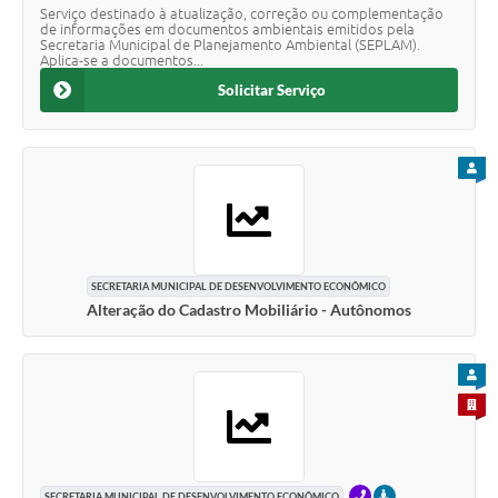
Serviço destinado à atualização, correção ou complementação
de informações em documentos ambientais emitidos pela
Secretaria Municipal de Planejamento Ambiental (SEPLAM).
Aplica-se a documentos...
Solicitar Serviço
PARA
SECRETARIA MUNICIPAL DE DESENVOLVIMENTO ECONÔMICO
Alteração do Cadastro Mobiliário - Autônomos
PARA
PARA 
TELEFONE
PRESENCIAL
SECRETARIA MUNICIPAL DE DESENVOLVIMENTO ECONÔMICO