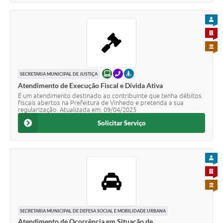
PARA
PARA 
PARA 
ONLINE
TELEFONE
PRESENCIAL
SECRETARIA MUNICIPAL DE JUSTIÇA
Atendimento de Execução Fiscal e Dívida Ativa
É um atendimento destinado ao contribuinte que tenha débitos
fiscais abertos na Prefeitura de Vinhedo e pretenda a sua
regularização. Atualizada em: 09/04/2025
Solicitar Serviço
PARA
PARA 
PARA 
SECRETARIA MUNICIPAL DE DEFESA SOCIAL E MOBILIDADE URBANA
Atendimento de Ocorrência em Situação de