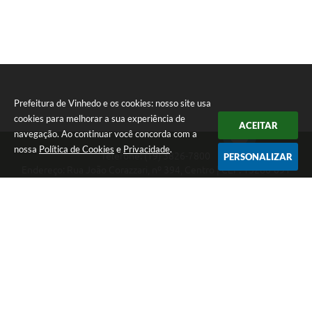
Prefeitura de Vinhedo e os cookies: nosso site usa
cookies para melhorar a sua experiência de
ACEITAR
navegação. Ao continuar você concorda com a
nossa
Política de Cookies
e
Privacidade
.
Telefone: (19) 3826-7800
PERSONALIZAR
Endereço: Rua João Corazzari, nº 394, Centro | CEP: 13280-091
Atendimento das 8 às 17 horas, de segunda a sexta-feira
CNPJ: 46.446.696/0001-85
Prefeitura de Vinhedo
Versão do Sistema:
3.5.3 - 19/06/2026
Portal atualizado em:
06/08/2026 17:25
Dados Abertos